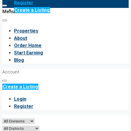
Register
Create a Listing
Menu
Properties
About
Order Home
Start Earning
Blog
Account
Create a Listing
Login
Register