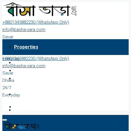
+8801343882230 (WhatsApp Only)
info@basha-vara.com
Savar
Dhaka
Properties
24/7
+8801343882230 (WhatsApp Only)
Everyday
About
info@basha-vara.com
Savar
Order Home
Dhaka
24/7
Start Earning
Everyday
Blog
Login