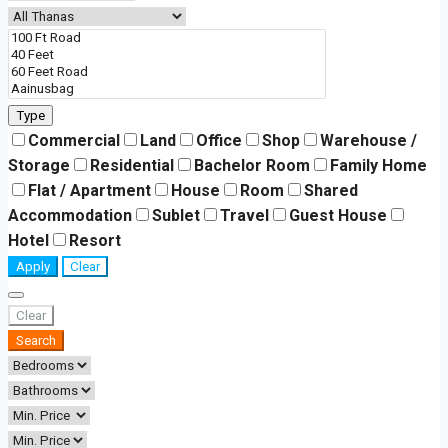
Type
Commercial
Land
Office
Shop
Warehouse /
Storage
Residential
Bachelor Room
Family Home
Flat / Apartment
House
Room
Shared
Accommodation
Sublet
Travel
Guest House
Hotel
Resort
Apply
Clear
Clear
Search