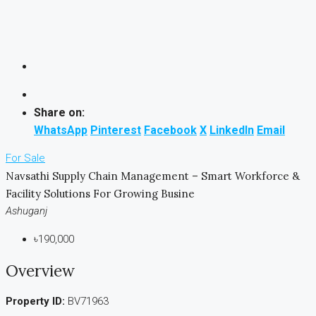
Share on:
WhatsApp
Pinterest
Facebook
X
LinkedIn
Email
For Sale
Navsathi Supply Chain Management – Smart Workforce &
Facility Solutions For Growing Busine
Ashuganj
৳190,000
Overview
Property ID:
BV71963