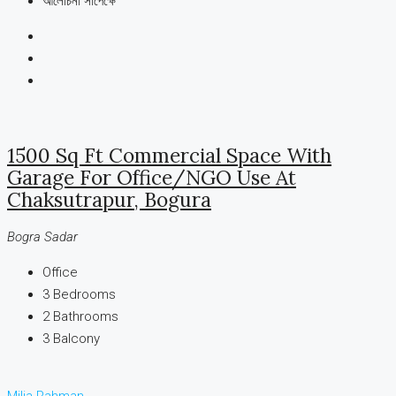
আলোচনা সাপেক্ষে
1500 Sq Ft Commercial Space With
Garage For Office/NGO Use At
Chaksutrapur, Bogura
Bogra Sadar
Office
3
Bedrooms
2
Bathrooms
3
Balcony