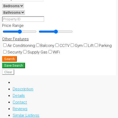
Price Range
Other Features
Air Conditioning
Balcony
CCTV
Gym
Lift
Parking
Security
Supply Gas
WiFi
Search
Save Search
Clear
Description
Details
Contact
Reviews
Similar Listings