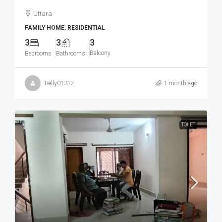
Uttara
FAMILY HOME, RESIDENTIAL
3
3
3
Balcony
Bedrooms
Bathrooms
Belly01312
1 month ago
TOLET