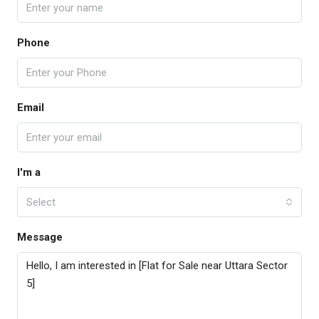
Phone
Email
I'm a
Select
Message