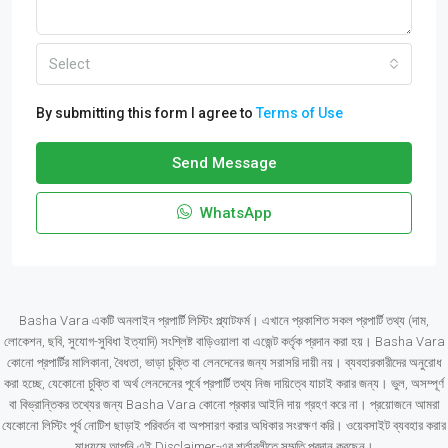
Select
By submitting this form I agree to
Terms of Use
Send Message
WhatsApp
Basha Vara একটি অনলাইন প্রপার্টি লিস্টিং প্ল্যাটফর্ম। এখানে প্রকাশিত সকল প্রপার্টি তথ্য (দাম,
লোকেশন, ছবি, সুযোগ-সুবিধা ইত্যাদি) সংশ্লিষ্ট বাড়িওয়ালা বা এজেন্ট কর্তৃক প্রদান করা হয়। Basha Vara
কোনো প্রপার্টির মালিকানা, বৈধতা, ভাড়া চুক্তি বা লেনদেনের জন্য সরাসরি দায়ী নয়। ব্যবহারকারীদের অনুরোধ
করা হচ্ছে, যেকোনো চুক্তি বা অর্থ লেনদেনের পূর্বে প্রপার্টি তথ্য নিজ দায়িত্বে যাচাই করার জন্য। ভুল, অসম্পূর্ণ
বা বিভ্রান্তিকর তথ্যের জন্য Basha Vara কোনো প্রকার আইনি দায় গ্রহণ করে না। প্রয়োজনে আমরা
যেকোনো লিস্টিং পূর্ব নোটিশ ছাড়াই পরিবর্তন বা অপসারণ করার অধিকার সংরক্ষণ করি। ওয়েবসাইট ব্যবহার করার
মাধ্যমে আপনি এই Disclaimer-এর শর্তাবলীতে সম্মতি প্রদান করছেন।