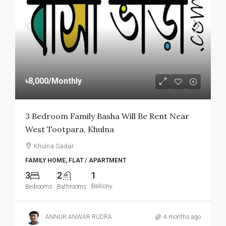
৳8,000
/Monthly
3 Bedroom Family Basha Will Be Rent Near
West Tootpara, Khulna
Khulna Sadar
FAMILY HOME, FLAT / APARTMENT
3
2
1
Balcony
Bedrooms
Bathrooms
ANNUR ANWAR RUDRA
4 months ago