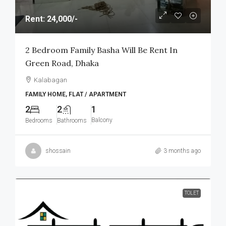
Rent: 24,000/-
2 Bedroom Family Basha Will Be Rent In
Green Road, Dhaka
Kalabagan
FAMILY HOME, FLAT / APARTMENT
2
2
1
Balcony
Bedrooms
Bathrooms
shossain
3 months ago
TOLET