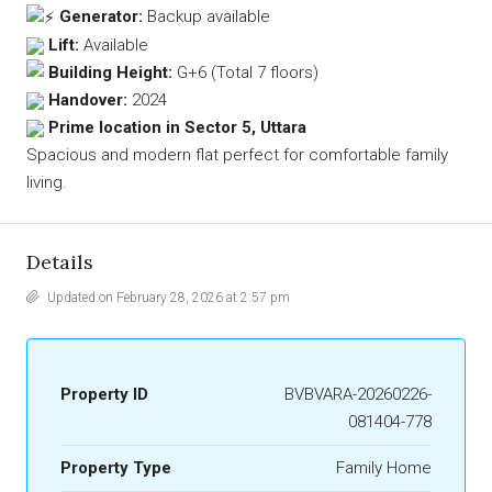
Generator:
Backup available
Lift:
Available
Building Height:
G+6 (Total 7 floors)
Handover:
2024
Prime location in Sector 5, Uttara
Spacious and modern flat perfect for comfortable family
living.
Details
Updated on February 28, 2026 at 2:57 pm
Property ID
BVBVARA-20260226-
081404-778
Property Type
Family Home