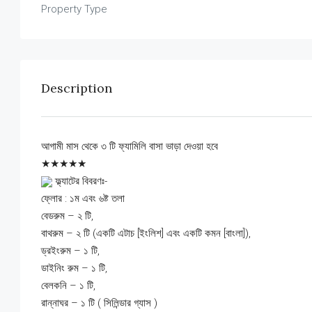
Property Type
Description
আগামী মাস থেকে ৩ টি ফ্যামিলি বাসা ভাড়া দেওয়া হবে
★★★★★
ফ্ল্যাটের বিবরণঃ-
ফ্লোর : ১ম এবং ৬ষ্ট তলা
বেডরুম – ২ টি,
বাথরুম – ২ টি (একটি এটাচ [ইংলিশ] এবং একটি কমন [বাংলা]),
ড্রইংরুম – ১ টি,
ডাইনিং রুম – ১ টি,
বেলকনি – ১ টি,
রান্নাঘর – ১ টি ( সিলিন্ডার গ্যাস )