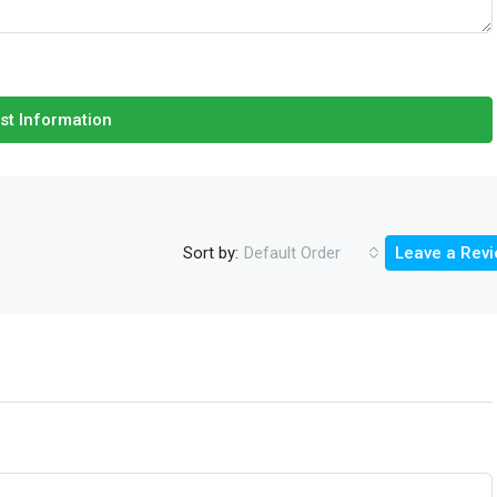
st Information
Sort by:
Default Order
Leave a Rev