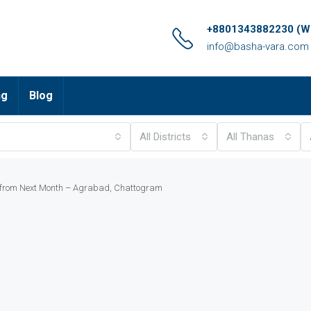
+8801343882230 (Wh
info@basha-vara.com
ng
Blog
All Districts
All Thanas
t from Next Month – Agrabad, Chattogram