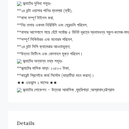
ফ্ল্যাটের সুবিধা সমুহঃ-
**২৪ ঘন্টা ওয়াসার পানির ব্যবস্থা (ফ্রী),
**বাসা সম্পূর্ণ টাইলস করা,
**নিচ তলায় একদম নিরিবিলি এবং ফ্রেন্ডলি পরিবেশ,
**বাসার আশেপাশে পায়ে হেঁটে সর্বোচ্চ ৫ মিনিট দূরত্বে স্বনামধন্য স্কুল-কলেজ-মাদ
**সম্পূর্ণ সিকিউরড এবং মনোরম পরিবেশ,
**২৪ ঘন্টা সিসি ক্যামেরার আওতাভুক্ত,
**উন্নত ফিটিংস এবং কোলাহল মুক্ত পরিবেশ।
ফ্ল্যাটের অন্যান্য তথ্য সমূহঃ-
**ফ্ল্যাটের মাসিক ভাড়া- ১২৫০০ টাকা,
**কারেন্ট প্রিপেইড কার্ড সিস্টেম (ভাড়াটিয়া বহন করবে)।
★★ এডভান্স ২ মাসের ★★
ফ্ল্যাটের লোকেশন – উত্তরা আবাসিক ,মুহুরিপাড়া ,আগ্রাবাদ,চট্টগ্রাম
Details