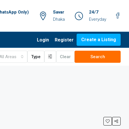
atsApp Only)
Savar
24/7
Dhaka
Everyday
Create a Listing
Login
Register
All Areas
Type
Clear
Search