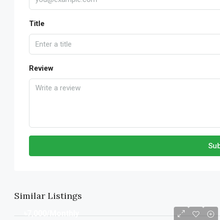
Title
Review
Sub
Similar Listings
৳7,000
/Monthly