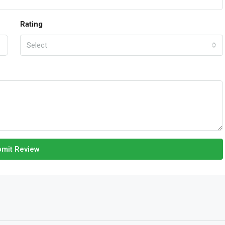
Rating
Select
mit Review