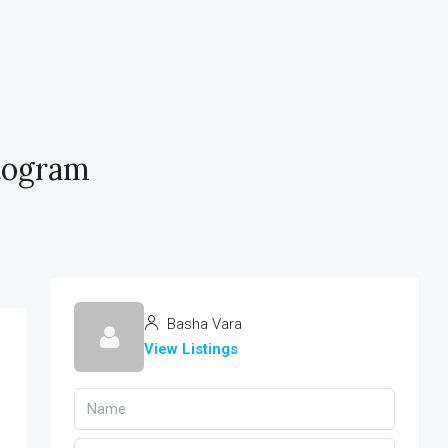
togram
Basha Vara
View Listings