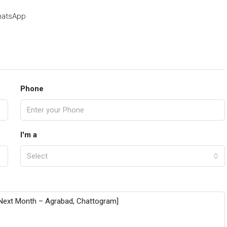
atsApp
Phone
I'm a
Select