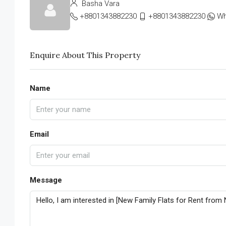
Basha Vara
+8801343882230
+8801343882230
Wh
Enquire About This Property
Name
Email
Message