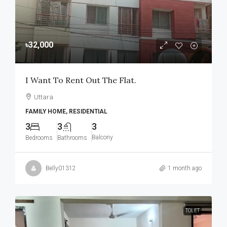
৳32,000
I Want To Rent Out The Flat.
Uttara
FAMILY HOME, RESIDENTIAL
3
3
3
Balcony
Bedrooms
Bathrooms
Belly01312
1 month ago
TOLET