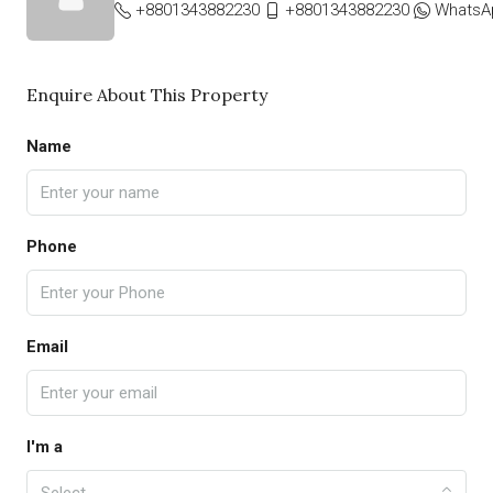
+8801343882230
+8801343882230
WhatsA
Enquire About This Property
Name
Phone
Email
I'm a