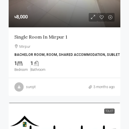
৳8,000
Single Room In Mirpur 1
Mirpur
BACHELOR ROOM, ROOM, SHARED ACCOMMODATION, SUBLET
1
1
Bedroom
Bathroom
surojit
3 months ago
TOLET