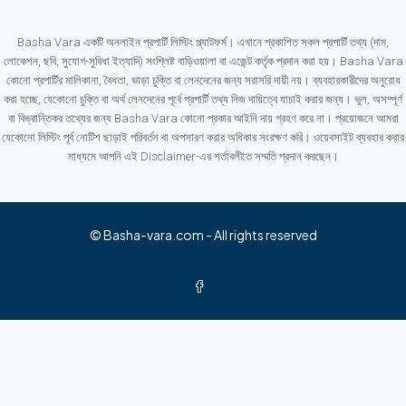
Basha Vara একটি অনলাইন প্রপার্টি লিস্টিং প্ল্যাটফর্ম। এখানে প্রকাশিত সকল প্রপার্টি তথ্য (দাম,
লোকেশন, ছবি, সুযোগ-সুবিধা ইত্যাদি) সংশ্লিষ্ট বাড়িওয়ালা বা এজেন্ট কর্তৃক প্রদান করা হয়। Basha Vara
কোনো প্রপার্টির মালিকানা, বৈধতা, ভাড়া চুক্তি বা লেনদেনের জন্য সরাসরি দায়ী নয়। ব্যবহারকারীদের অনুরোধ
করা হচ্ছে, যেকোনো চুক্তি বা অর্থ লেনদেনের পূর্বে প্রপার্টি তথ্য নিজ দায়িত্বে যাচাই করার জন্য। ভুল, অসম্পূর্ণ
বা বিভ্রান্তিকর তথ্যের জন্য Basha Vara কোনো প্রকার আইনি দায় গ্রহণ করে না। প্রয়োজনে আমরা
যেকোনো লিস্টিং পূর্ব নোটিশ ছাড়াই পরিবর্তন বা অপসারণ করার অধিকার সংরক্ষণ করি। ওয়েবসাইট ব্যবহার করার
মাধ্যমে আপনি এই Disclaimer-এর শর্তাবলীতে সম্মতি প্রদান করছেন।
© Basha-vara.com - All rights reserved