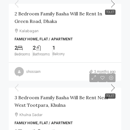
TOLET
2 Bedroom Family Basha Will Be Rent In
Green Road, Dhaka
Kalabagan
FAMILY HOME, FLAT / APARTMENT
2
2
1
Balcony
Bedrooms
Bathrooms
shossain
3 months ago
৳8,000
/Monthly
TOLET
3 Bedroom Family Basha Will Be Rent Near
West Tootpara, Khulna
Khulna Sadar
FAMILY HOME, FLAT / APARTMENT