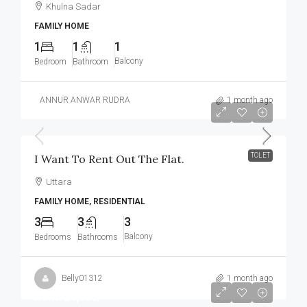
Khulna Sadar
FAMILY HOME
1
1
1
Balcony
Bedroom
Bathroom
ANNUR ANWAR RUDRA
1 month ago
৳32,000
TOLET
I Want To Rent Out The Flat.
Uttara
FAMILY HOME, RESIDENTIAL
3
3
3
Balcony
Bedrooms
Bathrooms
Belly01312
1 month ago
Rent: 24,000/-