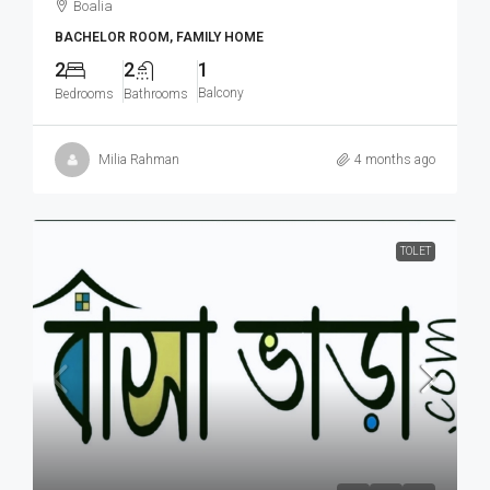
Boalia
BACHELOR ROOM, FAMILY HOME
2
2
1
Balcony
Bedrooms
Bathrooms
Milia Rahman
4 months ago
TOLET