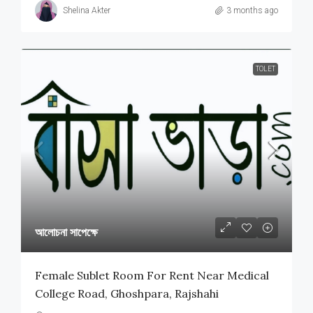
Shelina Akter
3 months ago
TOLET
আলোচনা সাপেক্ষে
Female Sublet Room For Rent Near Medical
College Road, Ghoshpara, Rajshahi