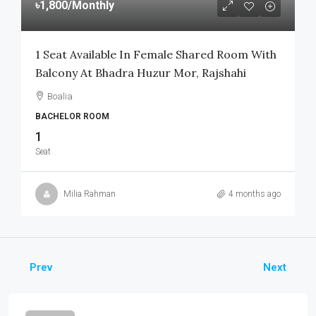
৳1,800
/Monthly
1 Seat Available In Female Shared Room With
Balcony At Bhadra Huzur Mor, Rajshahi
Boalia
BACHELOR ROOM
1
Seat
Milia Rahman
4 months ago
Prev
Next