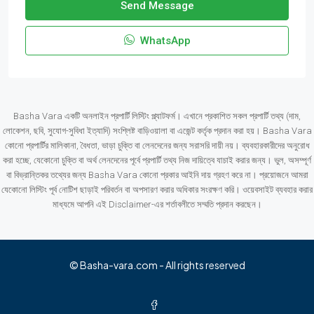
Send Message
WhatsApp
Basha Vara একটি অনলাইন প্রপার্টি লিস্টিং প্ল্যাটফর্ম। এখানে প্রকাশিত সকল প্রপার্টি তথ্য (দাম,
লোকেশন, ছবি, সুযোগ-সুবিধা ইত্যাদি) সংশ্লিষ্ট বাড়িওয়ালা বা এজেন্ট কর্তৃক প্রদান করা হয়। Basha Vara
কোনো প্রপার্টির মালিকানা, বৈধতা, ভাড়া চুক্তি বা লেনদেনের জন্য সরাসরি দায়ী নয়। ব্যবহারকারীদের অনুরোধ
করা হচ্ছে, যেকোনো চুক্তি বা অর্থ লেনদেনের পূর্বে প্রপার্টি তথ্য নিজ দায়িত্বে যাচাই করার জন্য। ভুল, অসম্পূর্ণ
বা বিভ্রান্তিকর তথ্যের জন্য Basha Vara কোনো প্রকার আইনি দায় গ্রহণ করে না। প্রয়োজনে আমরা
যেকোনো লিস্টিং পূর্ব নোটিশ ছাড়াই পরিবর্তন বা অপসারণ করার অধিকার সংরক্ষণ করি। ওয়েবসাইট ব্যবহার করার
মাধ্যমে আপনি এই Disclaimer-এর শর্তাবলীতে সম্মতি প্রদান করছেন।
© Basha-vara.com - All rights reserved