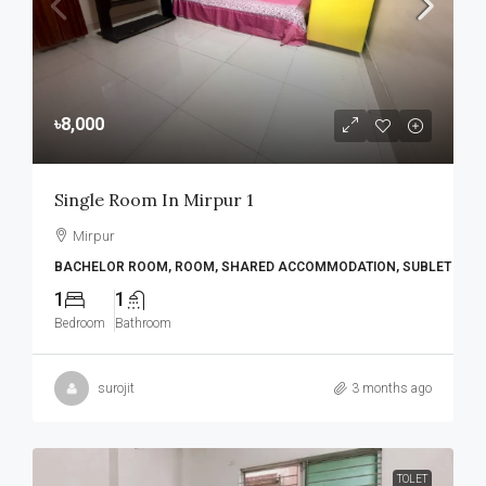
৳8,000
Single Room In Mirpur 1
Mirpur
BACHELOR ROOM, ROOM, SHARED ACCOMMODATION, SUBLET
1
1
Bedroom
Bathroom
surojit
3 months ago
TOLET