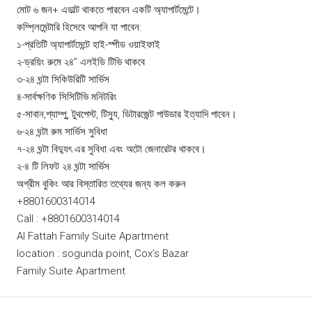
মোট ৬ জন+ এডাল্ট থাকতে পারবেন একটি অ্যাপার্টমেন্টে।
কম্প্লিমেন্টারি হিসেবে আপনি যা পাবেন:
১-প্রতিটি অ্যাপার্টমেন্টে হাই-স্পীড ওয়াইফাই
২-ড্রয়িং রুমে ২৪” এলইডি টিভি থাকবে
৩-২৪ ঘন্টা সিকিউরিটি সার্ভিস
৪-সার্বক্ষণিক সিসিটিভি মনিটরিং
৫-সাবান,শ্যাম্পু, টুথপেস্ট, টিস্যু, ডিটারজেন্ট পাউডার ইত্যাদি পাবেন।
৬-২৪ ঘন্টা রুম সার্ভিস সুবিধা
৭-২৪ ঘন্টা বিদ্যুৎ এর সুবিধা এবং অটো জেনারেটর থাকবে।
২-৪ টি লিফট ২৪ ঘন্টা সার্ভিস
অগ্রীম বুকিং আর বিস্তারিত তথ্যের জন্য কল করুন
+8801600314014
Call : +8801600314014
Al Fattah Family Suite Apartment
location : sogunda point, Cox’s Bazar
Family Suite Apartment