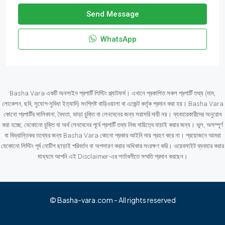
Send Message
WhatsApp
Basha Vara একটি অনলাইন প্রপার্টি লিস্টিং প্ল্যাটফর্ম। এখানে প্রকাশিত সকল প্রপার্টি তথ্য (দাম,
লোকেশন, ছবি, সুযোগ-সুবিধা ইত্যাদি) সংশ্লিষ্ট বাড়িওয়ালা বা এজেন্ট কর্তৃক প্রদান করা হয়। Basha Vara
কোনো প্রপার্টির মালিকানা, বৈধতা, ভাড়া চুক্তি বা লেনদেনের জন্য সরাসরি দায়ী নয়। ব্যবহারকারীদের অনুরোধ
করা হচ্ছে, যেকোনো চুক্তি বা অর্থ লেনদেনের পূর্বে প্রপার্টি তথ্য নিজ দায়িত্বে যাচাই করার জন্য। ভুল, অসম্পূর্ণ
বা বিভ্রান্তিকর তথ্যের জন্য Basha Vara কোনো প্রকার আইনি দায় গ্রহণ করে না। প্রয়োজনে আমরা
যেকোনো লিস্টিং পূর্ব নোটিশ ছাড়াই পরিবর্তন বা অপসারণ করার অধিকার সংরক্ষণ করি। ওয়েবসাইট ব্যবহার করার
মাধ্যমে আপনি এই Disclaimer-এর শর্তাবলীতে সম্মতি প্রদান করছেন।
© Basha-vara.com - All rights reserved