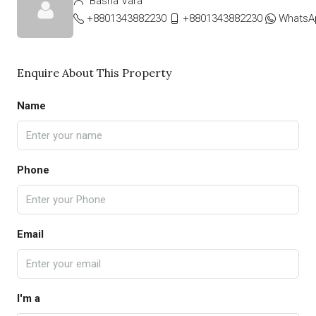
Basha Vara
+8801343882230
+8801343882230
WhatsA
Enquire About This Property
Name
Phone
Email
I'm a