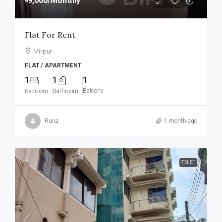
৳9,000
/Monthly
Flat For Rent
Mirpur
FLAT / APARTMENT
1
1
1
Balcony
Bedroom
Bathroom
Runa
1 month ago
TOLET