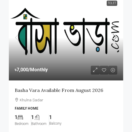
TOLET
৳7,000
/Monthly
Basha Vara Available From August 2026
Khulna Sadar
FAMILY HOME
1
1
1
Balcony
Bedroom
Bathroom