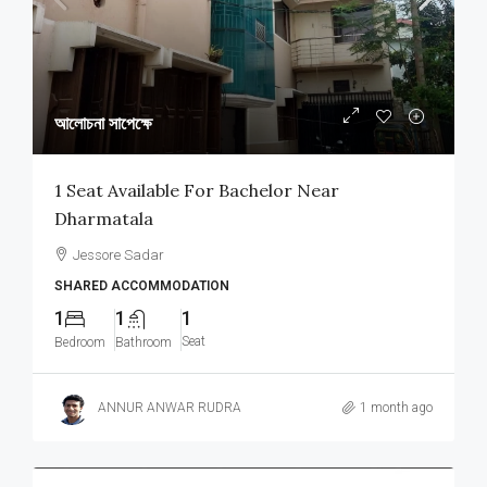
আলোচনা সাপেক্ষে
1 Seat Available For Bachelor Near
Dharmatala
Jessore Sadar
SHARED ACCOMMODATION
1
1
1
Seat
Bedroom
Bathroom
ANNUR ANWAR RUDRA
1 month ago