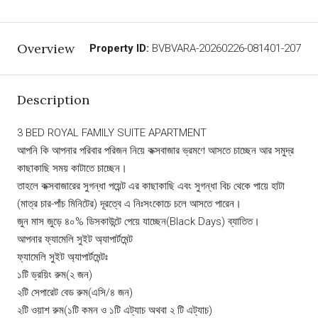
Overview
Property ID:
BVBVARA-20260226-081401-207
Description
3 BED ROYAL FAMILY SUITE APARTMENT
আপনি কি আপনার পরিবার পরিজন নিয়ে কক্সবাজার ভ্রমণে আসতে চাচ্ছেন আর সমুদ্র
কাছাকাছি সময় কাটাতে চাচ্ছেন।
তাহলে কক্সবাজারের সুগন্ধা পয়েন্ট এর কাছাকাছি এবং সুগন্ধা বিচ থেকে পায়ে হাটা
(মাত্র চার-পাঁচ মিনিটের) দূরত্বে এ নিঃসংকোচে চলে আসতে পারেন।
জুন মাস জুড়ে ৪০% ডিসকাউন্টে পেয়ে যাচ্ছেন(Black Days) ব্যাতিত।
আপনার ফ্যামেলি সুইট অ্যাপার্টমেন্ট
ফ্যামেলি সুইট অ্যাপার্টমেন্টঃ
১টি ড্রয়িং রুম(২ জন)
২টি সেপারেট বেড রুম(এসি/৪ জন)
২টি ওয়াশ রুম(১টি কমন ও ১টি এট্যাচ অথবা ২ টি এট্যাচ)