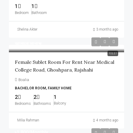
1
1
Bedroom
Bathroom
Shelina Akter
3 months ago
আলোচনা সাপেক্ষে
TOLET
Female Sublet Room For Rent Near Medical
College Road, Ghoshpara, Rajshahi
Boalia
BACHELOR ROOM, FAMILY HOME
2
2
1
Balcony
Bedrooms
Bathrooms
Milia Rahman
4 months ago
৳1,800
/Monthly