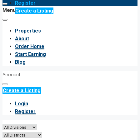
Register
Menu
Create a Listing
Properties
About
Order Home
Start Earning
Blog
Account
Create a Listing
Login
Register