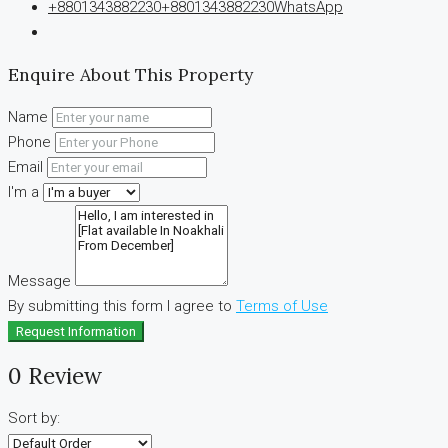
+8801343882230
+8801343882230
WhatsApp
Enquire About This Property
Name
Phone
Email
I'm a
Message
By submitting this form I agree to
Terms of Use
Request Information
0 Review
Sort by: