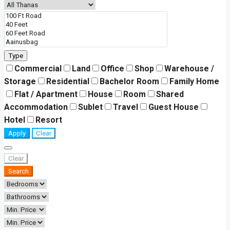
Type
Commercial
Land
Office
Shop
Warehouse /
Storage
Residential
Bachelor Room
Family Home
Flat / Apartment
House
Room
Shared
Accommodation
Sublet
Travel
Guest House
Hotel
Resort
Apply
Clear
Clear
Search