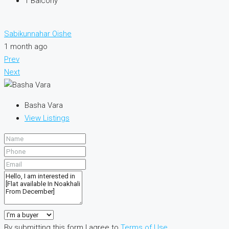
1
Balcony
Sabikunnahar Oishe
1 month ago
Prev
Next
Basha Vara
View Listings
By submitting this form I agree to
Terms of Use