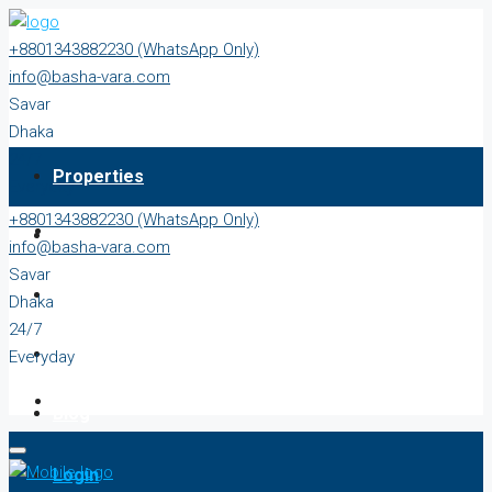
+8801343882230 (WhatsApp Only)
info@basha-vara.com
Savar
Dhaka
24/7
Properties
Everyday
+8801343882230 (WhatsApp Only)
About
info@basha-vara.com
Savar
Order Home
Dhaka
24/7
Start Earning
Everyday
Blog
Login