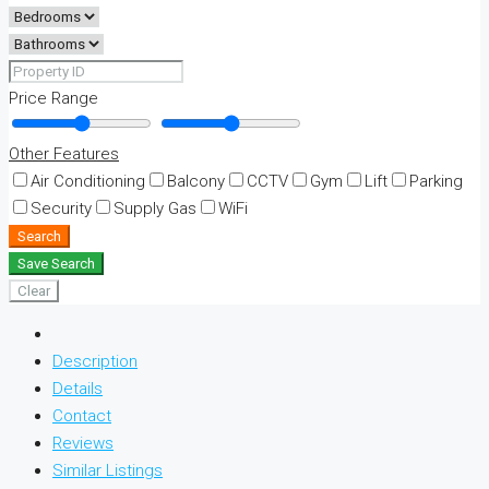
Price Range
Other Features
Air Conditioning
Balcony
CCTV
Gym
Lift
Parking
Security
Supply Gas
WiFi
Search
Save Search
Clear
Description
Details
Contact
Reviews
Similar Listings