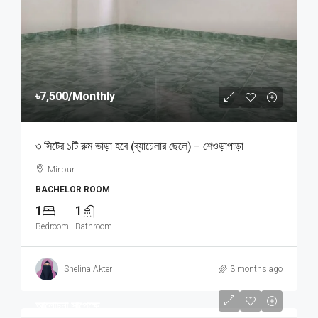
৳7,500
/Monthly
৩ সিটের ১টি রুম ভাড়া হবে (ব্যাচেলার ছেলে) – শেওড়াপাড়া
Mirpur
BACHELOR ROOM
1
1
Bedroom
Bathroom
Shelina Akter
3 months ago
আলোচনা সাপেক্ষে