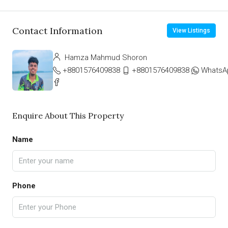
Contact Information
View Listings
Hamza Mahmud Shoron
+8801576409838
+8801576409838
WhatsA
Enquire About This Property
Name
Phone