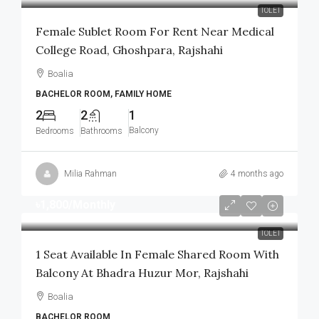
TOLET
Female Sublet Room For Rent Near Medical
College Road, Ghoshpara, Rajshahi
Boalia
BACHELOR ROOM, FAMILY HOME
2
2
1
Balcony
Bedrooms
Bathrooms
Milia Rahman
4 months ago
৳1,800
/Monthly
TOLET
1 Seat Available In Female Shared Room With
Balcony At Bhadra Huzur Mor, Rajshahi
Boalia
BACHELOR ROOM