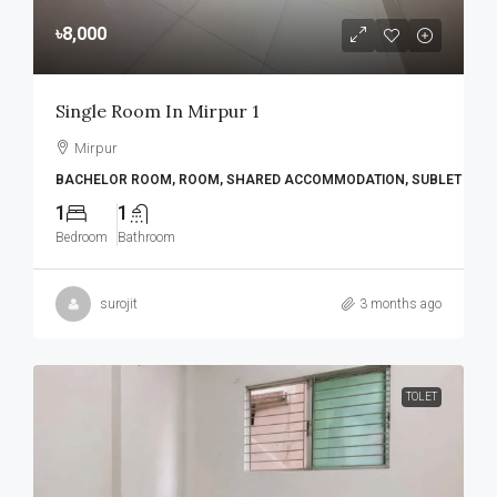
৳8,000
Single Room In Mirpur 1
Mirpur
BACHELOR ROOM, ROOM, SHARED ACCOMMODATION, SUBLET
1
1
Bedroom
Bathroom
surojit
3 months ago
TOLET