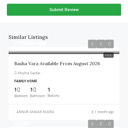
Submit Review
Similar Listings
৳7,000
/Monthly
TOLET
Basha Vara Available From August 2026
Khulna Sadar
FAMILY HOME
1
1
1
Balcony
Bedroom
Bathroom
ANNUR ANWAR RUDRA
1 month ago
৳32,000