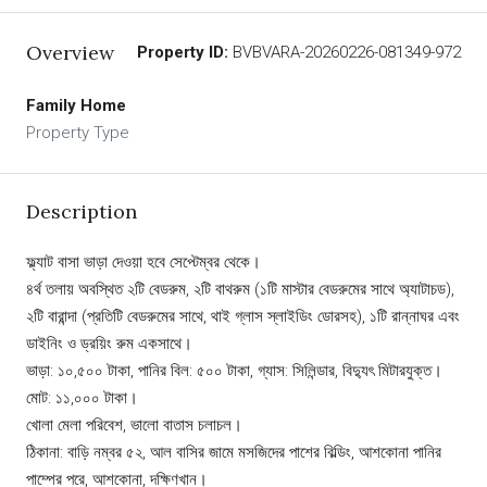
Overview
Property ID:
BVBVARA-20260226-081349-972
Family Home
Property Type
Description
ফ্ল্যাট বাসা ভাড়া দেওয়া হবে সেপ্টেম্বর থেকে।
৪র্থ তলায় অবস্থিত ২টি বেডরুম, ২টি বাথরুম (১টি মাস্টার বেডরুমের সাথে অ্যাটাচড),
২টি বারান্দা (প্রতিটি বেডরুমের সাথে, থাই গ্লাস স্লাইডিং ডোরসহ), ১টি রান্নাঘর এবং
ডাইনিং ও ড্রয়িং রুম একসাথে।
ভাড়া: ১০,৫০০ টাকা, পানির বিল: ৫০০ টাকা, গ্যাস: সিলিন্ডার, বিদ্যুৎ মিটারযুক্ত।
মোট: ১১,০০০ টাকা।
খোলা মেলা পরিবেশ, ভালো বাতাস চলাচল।
ঠিকানা: বাড়ি নম্বর ৫২, আল বাসির জামে মসজিদের পাশের বিল্ডিং, আশকোনা পানির
পাম্পের পরে, আশকোনা, দক্ষিণখান।