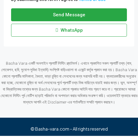
Send Message
WhatsApp
Basha Vara একটি অনলাইন প্রপার্টি লিস্টিং প্ল্যাটফর্ম। এখানে প্রকাশিত সকল প্রপার্টি তথ্য (দাম,
লোকেশন, ছবি, সুযোগ-সুবিধা ইত্যাদি) সংশ্লিষ্ট বাড়িওয়ালা বা এজেন্ট কর্তৃক প্রদান করা হয়। Basha Vara
কোনো প্রপার্টির মালিকানা, বৈধতা, ভাড়া চুক্তি বা লেনদেনের জন্য সরাসরি দায়ী নয়। ব্যবহারকারীদের অনুরোধ
করা হচ্ছে, যেকোনো চুক্তি বা অর্থ লেনদেনের পূর্বে প্রপার্টি তথ্য নিজ দায়িত্বে যাচাই করার জন্য। ভুল, অসম্পূর্ণ
বা বিভ্রান্তিকর তথ্যের জন্য Basha Vara কোনো প্রকার আইনি দায় গ্রহণ করে না। প্রয়োজনে আমরা
যেকোনো লিস্টিং পূর্ব নোটিশ ছাড়াই পরিবর্তন বা অপসারণ করার অধিকার সংরক্ষণ করি। ওয়েবসাইট ব্যবহার করার
মাধ্যমে আপনি এই Disclaimer-এর শর্তাবলীতে সম্মতি প্রদান করছেন।
© Basha-vara.com - All rights reserved