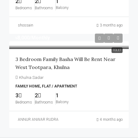
2
2
1
Balcony
Bedrooms
Bathrooms
shossain
3 months ago
৳8,000
/Monthly
TOLET
3 Bedroom Family Basha Will Be Rent Near
West Tootpara, Khulna
Khulna Sadar
FAMILY HOME, FLAT / APARTMENT
3
2
1
Balcony
Bedrooms
Bathrooms
ANNUR ANWAR RUDRA
4 months ago