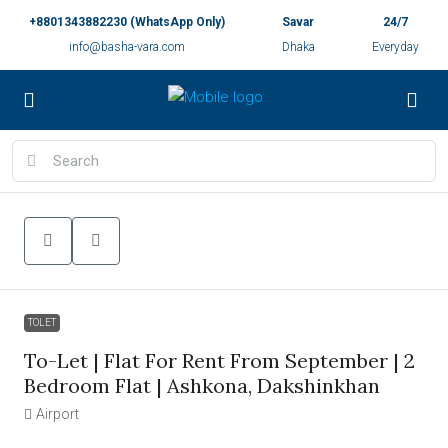
+8801343882230 (WhatsApp Only)
Savar
24/7
info@basha-vara.com
Dhaka
Everyday
TOLET
To-Let | Flat For Rent From September | 2
Bedroom Flat | Ashkona, Dakshinkhan
Airport