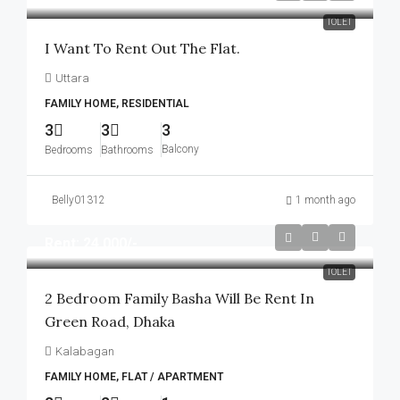
TOLET
I Want To Rent Out The Flat.
Uttara
FAMILY HOME, RESIDENTIAL
3
3
3
Balcony
Bedrooms
Bathrooms
Belly01312
1 month ago
Rent: 24,000/-
TOLET
2 Bedroom Family Basha Will Be Rent In
Green Road, Dhaka
Kalabagan
FAMILY HOME, FLAT / APARTMENT