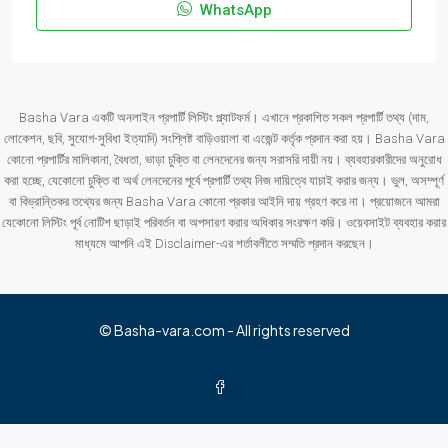
WhatsApp
Basha Vara একটি অনলাইন প্রপার্টি লিস্টিং প্ল্যাটফর্ম। এখানে প্রকাশিত সকল প্রপার্টি তথ্য (দাম,
লোকেশন, ছবি, সুযোগ-সুবিধা ইত্যাদি) সংশ্লিষ্ট বাড়িওয়ালা বা এজেন্ট কর্তৃক প্রদান করা হয়। Basha Vara
কোনো প্রপার্টির মালিকানা, বৈধতা, ভাড়া চুক্তি বা লেনদেনের জন্য সরাসরি দায়ী নয়। ব্যবহারকারীদের অনুরোধ
করা হচ্ছে, যেকোনো চুক্তি বা অর্থ লেনদেনের পূর্বে প্রপার্টি তথ্য নিজ দায়িত্বে যাচাই করার জন্য। ভুল, অসম্পূর্ণ
বা বিভ্রান্তিকর তথ্যের জন্য Basha Vara কোনো প্রকার আইনি দায় গ্রহণ করে না। প্রয়োজনে আমরা
যেকোনো লিস্টিং পূর্ব নোটিশ ছাড়াই পরিবর্তন বা অপসারণ করার অধিকার সংরক্ষণ করি। ওয়েবসাইট ব্যবহার করার
মাধ্যমে আপনি এই Disclaimer-এর শর্তাবলীতে সম্মতি প্রদান করছেন।
© Basha-vara.com - All rights reserved