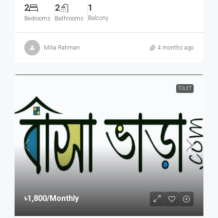
2
2
1
Balcony
Bedrooms
Bathrooms
Milia Rahman
4 months ago
TOLET
৳1,800
/Monthly