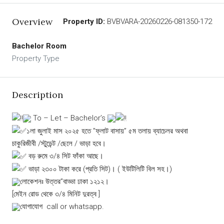
Overview
Property ID:
BVBVARA-20260226-081350-172
Bachelor Room
Property Type
Description
To – Let – Bachelor’s
১লা জুলাই মাস ২০২৫ হতে ”ফ্লাট বাসায়” ৫ম তলায় ব্যাচেলর অথবা
চাকুরিজীবী /স্টুডেন্ট /ছেলে / ভাড়া হবে।
বড় রুমে ৩/৪ সিট ফাঁকা আছে।
ভাড়া ২৩০০ টাকা করে (প্রতি সিট)। ( ইউটিলিটি বিল সহ।)
লোকেশনঃ উত্তর”বাড্ডা ঢাকা ১২১২।
[মেইন রোড থেকে ৩/৪ মিনিট দুরত্ব ]
যোগাযোগ call or whatsapp.