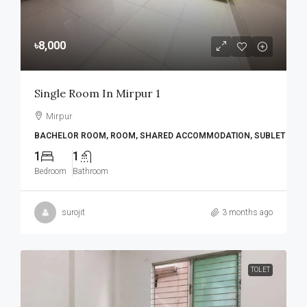
৳8,000
Single Room In Mirpur 1
Mirpur
BACHELOR ROOM, ROOM, SHARED ACCOMMODATION, SUBLET
1
1
Bedroom
Bathroom
surojit
3 months ago
TOLET