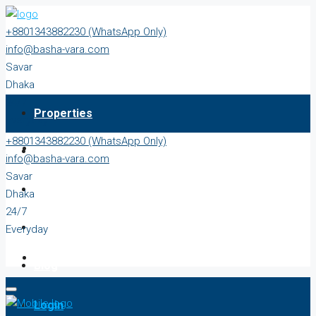
+8801343882230 (WhatsApp Only)
info@basha-vara.com
Savar
Dhaka
24/7
Properties
Everyday
+8801343882230 (WhatsApp Only)
About
info@basha-vara.com
Savar
Order Home
Dhaka
24/7
Start Earning
Everyday
Blog
Login