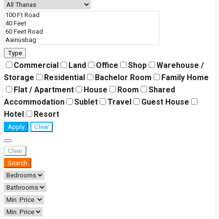
Type
Commercial
Land
Office
Shop
Warehouse /
Storage
Residential
Bachelor Room
Family Home
Flat / Apartment
House
Room
Shared
Accommodation
Sublet
Travel
Guest House
Hotel
Resort
Apply
Clear
Clear
Search