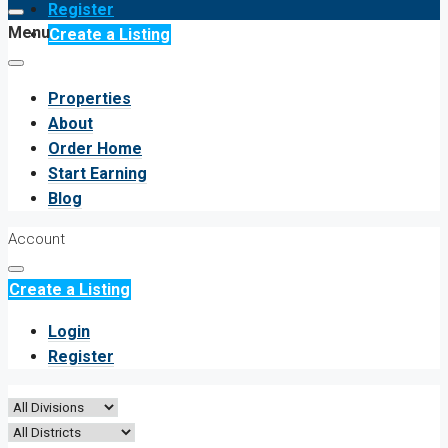
Register
Menu
Create a Listing
Properties
About
Order Home
Start Earning
Blog
Account
Create a Listing
Login
Register