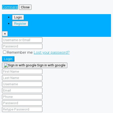
Compare
Close
Login
Register
×
Remember me
Lost your password?
Login
Sign in with google