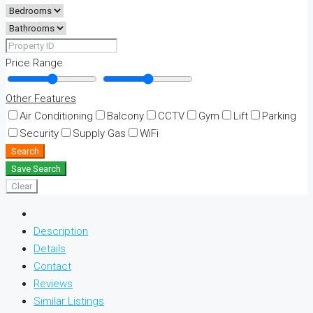
Price Range
Other Features
Air Conditioning
Balcony
CCTV
Gym
Lift
Parking
Security
Supply Gas
WiFi
Search
Save Search
Clear
Description
Details
Contact
Reviews
Similar Listings