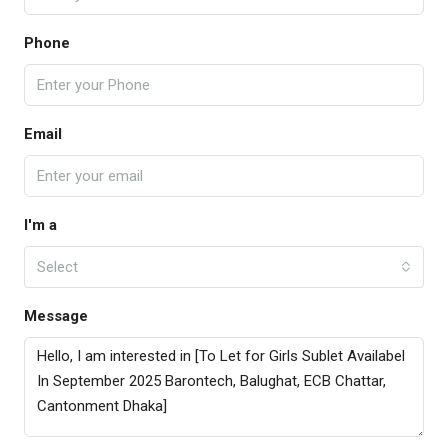
Phone
Email
I'm a
Select
Message