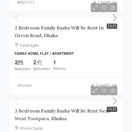
Belly01312
1 month ago
Rent: 24,000/-
TOLET
2 Bedroom Family Basha Will Be Rent In
Green Road, Dhaka
Kalabagan
FAMILY HOME, FLAT / APARTMENT
2
2
1
Balcony
Bedrooms
Bathrooms
shossain
3 months ago
৳8,000
/Monthly
TOLET
3 Bedroom Family Basha Will Be Rent Near
West Tootpara, Khulna
Khulna Sadar