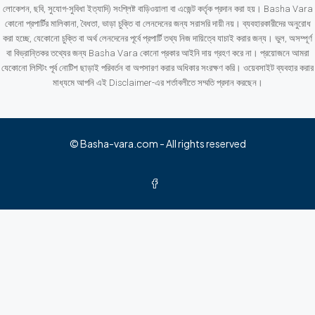
লোকেশন, ছবি, সুযোগ-সুবিধা ইত্যাদি) সংশ্লিষ্ট বাড়িওয়ালা বা এজেন্ট কর্তৃক প্রদান করা হয়। Basha Vara
কোনো প্রপার্টির মালিকানা, বৈধতা, ভাড়া চুক্তি বা লেনদেনের জন্য সরাসরি দায়ী নয়। ব্যবহারকারীদের অনুরোধ
করা হচ্ছে, যেকোনো চুক্তি বা অর্থ লেনদেনের পূর্বে প্রপার্টি তথ্য নিজ দায়িত্বে যাচাই করার জন্য। ভুল, অসম্পূর্ণ
বা বিভ্রান্তিকর তথ্যের জন্য Basha Vara কোনো প্রকার আইনি দায় গ্রহণ করে না। প্রয়োজনে আমরা
যেকোনো লিস্টিং পূর্ব নোটিশ ছাড়াই পরিবর্তন বা অপসারণ করার অধিকার সংরক্ষণ করি। ওয়েবসাইট ব্যবহার করার
মাধ্যমে আপনি এই Disclaimer-এর শর্তাবলীতে সম্মতি প্রদান করছেন।
© Basha-vara.com - All rights reserved