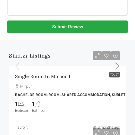
Submit Review
Similar Listings
৳8,000
TOLET
Single Room In Mirpur 1
Mirpur
BACHELOR ROOM, ROOM, SHARED ACCOMMODATION, SUBLET
1
1
Bedroom
Bathroom
surojit
3 months ago
৳7,500
/Monthly