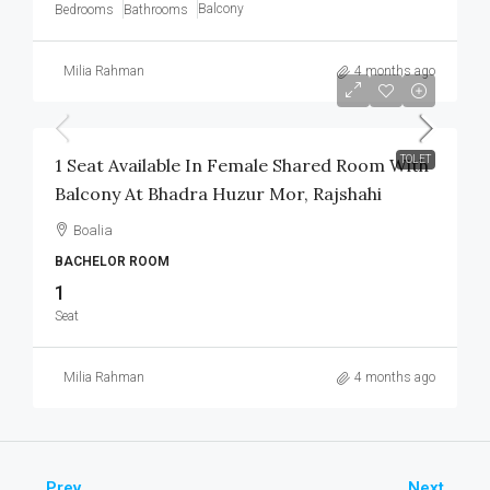
Balcony
Bedrooms
Bathrooms
Milia Rahman
4 months ago
৳1,800
/Monthly
TOLET
1 Seat Available In Female Shared Room With
Balcony At Bhadra Huzur Mor, Rajshahi
Boalia
BACHELOR ROOM
1
Seat
Milia Rahman
4 months ago
Prev
Next