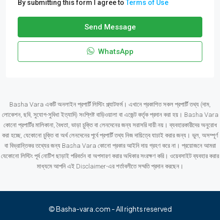
By submitting this form I agree to
Terms of Use
Send Message
WhatsApp
Basha Vara একটি অনলাইন প্রপার্টি লিস্টিং প্ল্যাটফর্ম। এখানে প্রকাশিত সকল প্রপার্টি তথ্য (দাম,
লোকেশন, ছবি, সুযোগ-সুবিধা ইত্যাদি) সংশ্লিষ্ট বাড়িওয়ালা বা এজেন্ট কর্তৃক প্রদান করা হয়। Basha Vara
কোনো প্রপার্টির মালিকানা, বৈধতা, ভাড়া চুক্তি বা লেনদেনের জন্য সরাসরি দায়ী নয়। ব্যবহারকারীদের অনুরোধ
করা হচ্ছে, যেকোনো চুক্তি বা অর্থ লেনদেনের পূর্বে প্রপার্টি তথ্য নিজ দায়িত্বে যাচাই করার জন্য। ভুল, অসম্পূর্ণ
বা বিভ্রান্তিকর তথ্যের জন্য Basha Vara কোনো প্রকার আইনি দায় গ্রহণ করে না। প্রয়োজনে আমরা
যেকোনো লিস্টিং পূর্ব নোটিশ ছাড়াই পরিবর্তন বা অপসারণ করার অধিকার সংরক্ষণ করি। ওয়েবসাইট ব্যবহার করার
মাধ্যমে আপনি এই Disclaimer-এর শর্তাবলীতে সম্মতি প্রদান করছেন।
© Basha-vara.com - All rights reserved