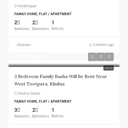
Kalabagan
FAMILY HOME, FLAT / APARTMENT
2
2
1
Balcony
Bedrooms
Bathrooms
shossain
3 months ago
৳8,000
/Monthly
TOLET
3 Bedroom Family Basha Will Be Rent Near
West Tootpara, Khulna
Khulna Sadar
FAMILY HOME, FLAT / APARTMENT
3
2
1
Balcony
Bedrooms
Bathrooms