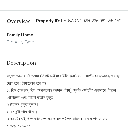
Overview
Property ID:
BVBVARA-20260226-081355-459
Family Home
Property Type
Description
বহুতল ভবনের ষষ্ট তলায় (লিফট নেই)ফ্যামিলি ফ্ল্যাট বাসা সেপ্টেম্বর ২০২৫হতে ভাড়া
দেয়া হবে : (ব্যাচেলর হবে না)
১. তিন বেড রুম, তিন বাথরুম(হাই কমোড ২টায়), ড্রয়িং/ডাইনিং একসাথে, কিচেন
খোলামেলা এবং আলো বাতাস যুক্ত।
২.টাইলস যুক্ত ফ্লাট।
৩.২৪ ঘন্টা পানি থাকে।
৪.ফ্ল্যাটের দুই পাশে খালি স্পেসের কারণে পর্যাপ্ত আলো+ বাতাস পাওয়া যায়।
৫.ভাড়া ১৪০০০/-