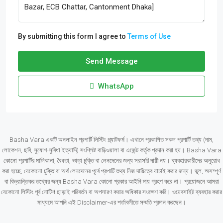
By submitting this form I agree to
Terms of Use
Send Message
WhatsApp
Basha Vara একটি অনলাইন প্রপার্টি লিস্টিং প্ল্যাটফর্ম। এখানে প্রকাশিত সকল প্রপার্টি তথ্য (দাম,
লোকেশন, ছবি, সুযোগ-সুবিধা ইত্যাদি) সংশ্লিষ্ট বাড়িওয়ালা বা এজেন্ট কর্তৃক প্রদান করা হয়। Basha Vara
কোনো প্রপার্টির মালিকানা, বৈধতা, ভাড়া চুক্তি বা লেনদেনের জন্য সরাসরি দায়ী নয়। ব্যবহারকারীদের অনুরোধ
করা হচ্ছে, যেকোনো চুক্তি বা অর্থ লেনদেনের পূর্বে প্রপার্টি তথ্য নিজ দায়িত্বে যাচাই করার জন্য। ভুল, অসম্পূর্ণ
বা বিভ্রান্তিকর তথ্যের জন্য Basha Vara কোনো প্রকার আইনি দায় গ্রহণ করে না। প্রয়োজনে আমরা
যেকোনো লিস্টিং পূর্ব নোটিশ ছাড়াই পরিবর্তন বা অপসারণ করার অধিকার সংরক্ষণ করি। ওয়েবসাইট ব্যবহার করার
মাধ্যমে আপনি এই Disclaimer-এর শর্তাবলীতে সম্মতি প্রদান করছেন।