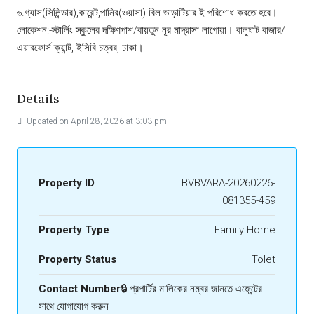
৬.গ্যাস(সিলিন্ডার),কারেন্ট,পানির(ওয়াসা) বিল ভাড়াটিয়ার ই পরিশোধ করতে হবে।
লোকেশন:-স্টার্লিং স্কুলের দক্ষিণপাশ/বায়তুন নূর মাদ্রাসা লাগোয়া। বালুঘাট বাজার/
এয়ারফোর্স ক্যান্ট, ইসিবি চত্বর, ঢাকা।
Details
Updated on April 28, 2026 at 3:03 pm
Property ID
BVBVARA-20260226-
081355-459
Property Type
Family Home
Property Status
Tolet
Contact Number
🔒 প্রপার্টির মালিকের নম্বর জানতে এজেন্টের
সাথে যোগাযোগ করুন