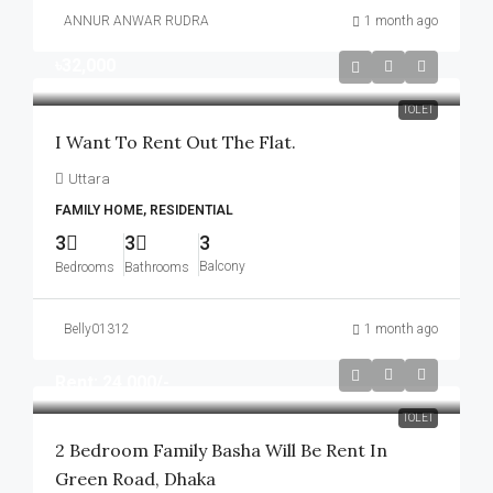
ANNUR ANWAR RUDRA
1 month ago
৳32,000
TOLET
I Want To Rent Out The Flat.
Uttara
FAMILY HOME, RESIDENTIAL
3
3
3
Balcony
Bedrooms
Bathrooms
Belly01312
1 month ago
Rent: 24,000/-
TOLET
2 Bedroom Family Basha Will Be Rent In
Green Road, Dhaka