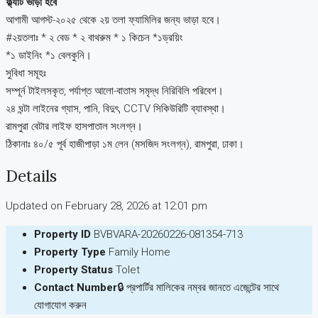
ফ্ল্যাট ভাড়া হবে
আগামী আগস্ট-২০২৫ থেকে ২য় তলা ফ্যামিলির জন্য ভাড়া হবে।
#২য়তলাঃ * ২ বেড * ২ বাথরুম * ১ কিচেন *১ড্রয়িং
*১ ডাইনিং *১ বেলকুনি।
সুবিধা সমূহঃ
সম্পূর্ন টাইলসকৃত, পর্যাপ্ত আলো-বাতাস সমৃদ্ধ নিরিবিলি পরিবেশ।
২৪ ঘন্টা লাইনের গ্যাস, পানি, বিদুৎ, CCTV সিকিউরিটি ব্যাবস্থা।
রামপুরা বেটার লাইফ হাসপাতাল সংলগ্ন।
ঠিকানাঃ ৪০/৫ পূর্ব হাজীপাড়া ১ম লেন (মসজিদ সংলগ্ন), রামপুরা, ঢাকা।
Details
Updated on February 28, 2026 at 12:01 pm
Property ID
BVBVARA-20260226-081354-713
Property Type
Family Home
Property Status
Tolet
Contact Number
🔒 প্রপার্টির মালিকের নম্বর জানতে এজেন্টের সাথে
যোগাযোগ করুন