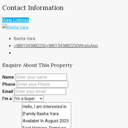
Contact Information
View Listings
Basha Vara
+8801343882230
+8801343882230
WhatsApp
Enquire About This Property
Name
Phone
Email
I'm a