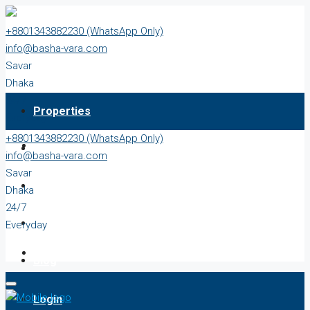
+8801343882230 (WhatsApp Only)
info@basha-vara.com
Savar
Dhaka
24/7
Properties
Everyday
+8801343882230 (WhatsApp Only)
About
info@basha-vara.com
Savar
Order Home
Dhaka
24/7
Start Earning
Everyday
Blog
Login