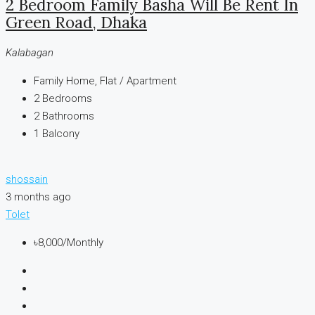
2 Bedroom Family Basha Will Be Rent In
Green Road, Dhaka
Kalabagan
Family Home, Flat / Apartment
2
Bedrooms
2
Bathrooms
1
Balcony
shossain
3 months ago
Tolet
৳8,000
/Monthly