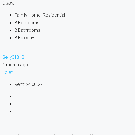
Uttara
Family Home, Residential
3
Bedrooms
3
Bathrooms
3
Balcony
Belly01312
1 month ago
Tolet
Rent: 24,000/-