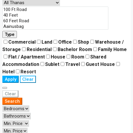
Type
Commercial
Land
Office
Shop
Warehouse /
Storage
Residential
Bachelor Room
Family Home
Flat / Apartment
House
Room
Shared
Accommodation
Sublet
Travel
Guest House
Hotel
Resort
Apply
Clear
Clear
Search