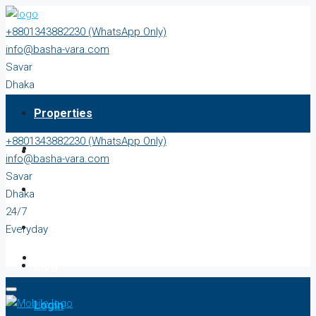
+8801343882230 (WhatsApp Only)
info@basha-vara.com
Savar
Dhaka
24/7
Properties
Everyday
+8801343882230 (WhatsApp Only)
About
info@basha-vara.com
Savar
Order Home
Dhaka
24/7
Start Earning
Everyday
Blog
Login