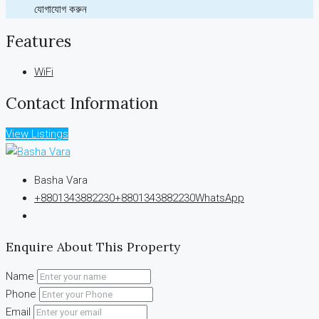
যোগাযোগ করুন
Features
WiFi
Contact Information
View Listings
Basha Vara
+8801343882230
+8801343882230
WhatsApp
Enquire About This Property
Name
Phone
Email