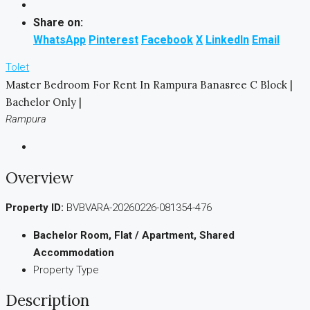
Share on:
WhatsApp
Pinterest
Facebook
X
LinkedIn
Email
Tolet
Master Bedroom For Rent In Rampura Banasree C Block |
Bachelor Only |
Rampura
Overview
Property ID:
BVBVARA-20260226-081354-476
Bachelor Room, Flat / Apartment, Shared
Accommodation
Property Type
Description