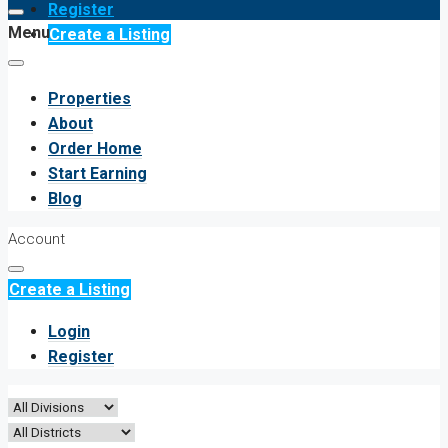
Register
Menu
Create a Listing
Properties
About
Order Home
Start Earning
Blog
Account
Create a Listing
Login
Register