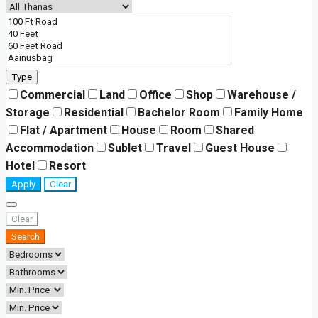
Type
Commercial
Land
Office
Shop
Warehouse /
Storage
Residential
Bachelor Room
Family Home
Flat / Apartment
House
Room
Shared
Accommodation
Sublet
Travel
Guest House
Hotel
Resort
Apply
Clear
Clear
Search