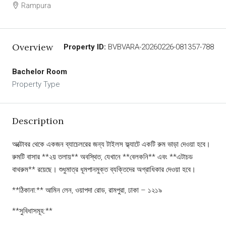
Rampura
Overview
Property ID:
BVBVARA-20260226-081357-788
Bachelor Room
Property Type
Description
অক্টোবর থেকে একজন ব্যাচেলরের জন্য টাইলস ফ্ল্যাটে একটি রুম ভাড়া দেওয়া হবে।
রুমটি বাসার **২য় তলায়** অবস্থিত, যেখানে **বেলকনি** এবং **এটাচড
বাথরুম** রয়েছে। শুধুমাত্র ধূমপানমুক্ত ব্যক্তিদের অগ্রাধিকার দেওয়া হবে।
**ঠিকানা:** আমিন লেন, ওয়াপদা রোড, রামপুরা, ঢাকা – ১২১৯
**সুবিধাসমূহ:**