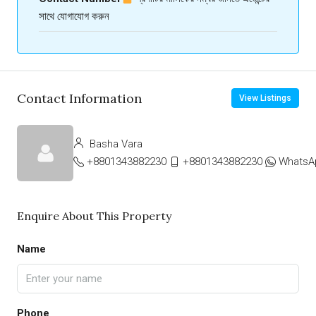
সাথে যোগাযোগ করুন
Contact Information
View Listings
Basha Vara
+8801343882230
+8801343882230
WhatsA
Enquire About This Property
Name
Phone