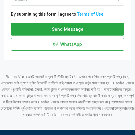
By submitting this form I agree to
Terms of Use
Send Message
WhatsApp
Basha Vara একটি অনলাইন প্রপার্টি লিস্টিং প্ল্যাটফর্ম। এখানে প্রকাশিত সকল প্রপার্টি তথ্য (দাম,
লোকেশন, ছবি, সুযোগ-সুবিধা ইত্যাদি) সংশ্লিষ্ট বাড়িওয়ালা বা এজেন্ট কর্তৃক প্রদান করা হয়। Basha Vara
কোনো প্রপার্টির মালিকানা, বৈধতা, ভাড়া চুক্তি বা লেনদেনের জন্য সরাসরি দায়ী নয়। ব্যবহারকারীদের অনুরোধ
করা হচ্ছে, যেকোনো চুক্তি বা অর্থ লেনদেনের পূর্বে প্রপার্টি তথ্য নিজ দায়িত্বে যাচাই করার জন্য। ভুল, অসম্পূর্ণ
বা বিভ্রান্তিকর তথ্যের জন্য Basha Vara কোনো প্রকার আইনি দায় গ্রহণ করে না। প্রয়োজনে আমরা
যেকোনো লিস্টিং পূর্ব নোটিশ ছাড়াই পরিবর্তন বা অপসারণ করার অধিকার সংরক্ষণ করি। ওয়েবসাইট ব্যবহার করার
মাধ্যমে আপনি এই Disclaimer-এর শর্তাবলীতে সম্মতি প্রদান করছেন।