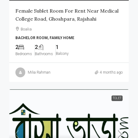
Female Sublet Room For Rent Near Medical
College Road, Ghoshpara, Rajshahi
Boalia
BACHELOR ROOM, FAMILY HOME
2
2
1
Balcony
Bedrooms
Bathrooms
Milia Rahman
4 months ago
TOLET