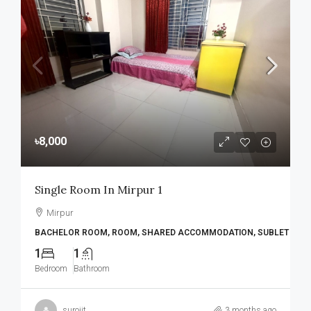
৳8,000
Single Room In Mirpur 1
Mirpur
BACHELOR ROOM, ROOM, SHARED ACCOMMODATION, SUBLET
1
1
Bedroom
Bathroom
surojit
3 months ago