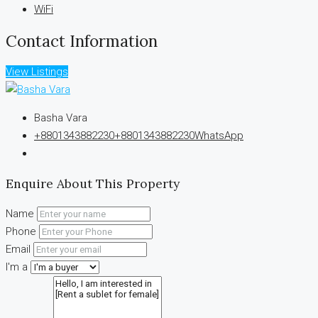
WiFi
Contact Information
View Listings
Basha Vara
+8801343882230
+8801343882230
WhatsApp
Enquire About This Property
Name
Phone
Email
I'm a