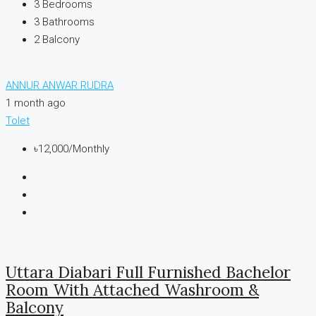
3
Bedrooms
3
Bathrooms
2
Balcony
ANNUR ANWAR RUDRA
1 month ago
Tolet
৳12,000
/Monthly
Uttara Diabari Full Furnished Bachelor
Room With Attached Washroom &
Balcony