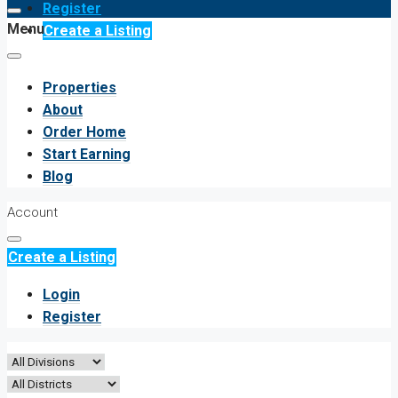
Register
Menu
Create a Listing
Properties
About
Order Home
Start Earning
Blog
Account
Create a Listing
Login
Register