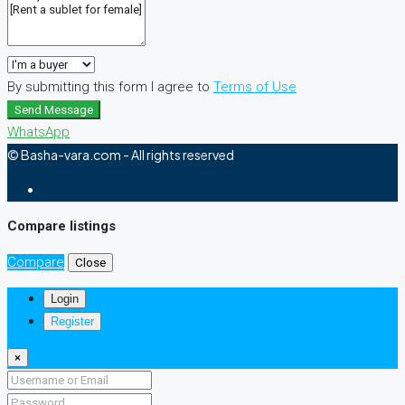
By submitting this form I agree to
Terms of Use
Send Message
WhatsApp
© Basha-vara.com - All rights reserved
Compare listings
Compare
Close
Login
Register
×