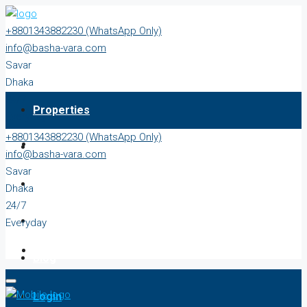
+8801343882230 (WhatsApp Only)
info@basha-vara.com
Savar
Dhaka
24/7
Properties
Everyday
+8801343882230 (WhatsApp Only)
About
info@basha-vara.com
Savar
Order Home
Dhaka
24/7
Start Earning
Everyday
Blog
Login