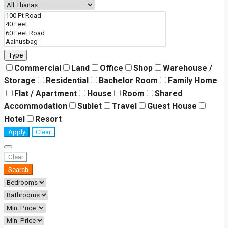
Type
Commercial
Land
Office
Shop
Warehouse /
Storage
Residential
Bachelor Room
Family Home
Flat / Apartment
House
Room
Shared
Accommodation
Sublet
Travel
Guest House
Hotel
Resort
Apply
Clear
Clear
Search