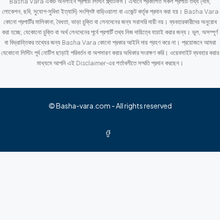
Basha Vara একটি অনলাইন প্রপার্টি লিস্টিং প্ল্যাটফর্ম। এখানে প্রকাশিত সকল প্রপার্টি তথ্য (দাম,
লোকেশন, ছবি, সুযোগ-সুবিধা ইত্যাদি) সংশ্লিষ্ট বাড়িওয়ালা বা এজেন্ট কর্তৃক প্রদান করা হয়। Basha Vara
কোনো প্রপার্টির মালিকানা, বৈধতা, ভাড়া চুক্তি বা লেনদেনের জন্য সরাসরি দায়ী নয়। ব্যবহারকারীদের অনুরোধ
করা হচ্ছে, যেকোনো চুক্তি বা অর্থ লেনদেনের পূর্বে প্রপার্টি তথ্য নিজ দায়িত্বে যাচাই করার জন্য। ভুল, অসম্পূর্ণ
বা বিভ্রান্তিকর তথ্যের জন্য Basha Vara কোনো প্রকার আইনি দায় গ্রহণ করে না। প্রয়োজনে আমরা
যেকোনো লিস্টিং পূর্ব নোটিশ ছাড়াই পরিবর্তন বা অপসারণ করার অধিকার সংরক্ষণ করি। ওয়েবসাইট ব্যবহার করার
মাধ্যমে আপনি এই Disclaimer-এর শর্তাবলীতে সম্মতি প্রদান করছেন।
© Basha-vara.com - All rights reserved