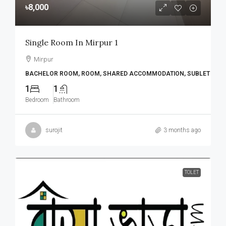
৳8,000
Single Room In Mirpur 1
Mirpur
BACHELOR ROOM, ROOM, SHARED ACCOMMODATION, SUBLET
1
1
Bedroom
Bathroom
surojit
3 months ago
TOLET