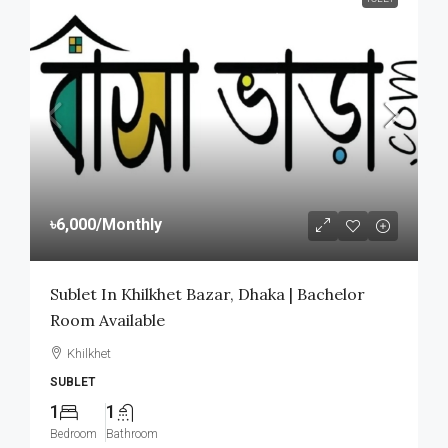
৳6,000
/Monthly
Sublet In Khilkhet Bazar, Dhaka | Bachelor
Room Available
Khilkhet
SUBLET
1
1
Bedroom
Bathroom