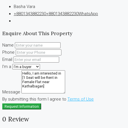
Basha Vara
+8801343882230
+8801343882230
WhatsApp
Enquire About This Property
Name
Phone
Email
I'm a
Message
By submitting this form I agree to
Terms of Use
Request Information
0 Review