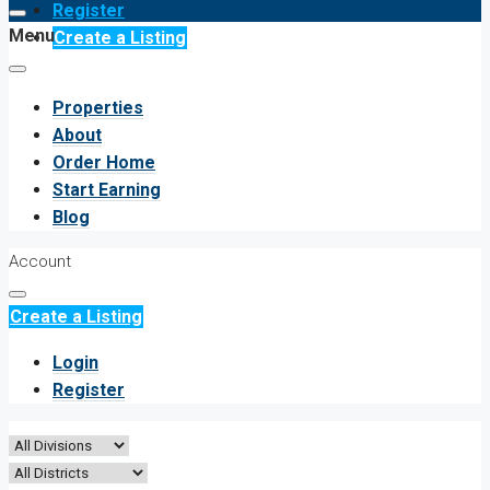
Register
Menu
Create a Listing
Properties
About
Order Home
Start Earning
Blog
Account
Create a Listing
Login
Register