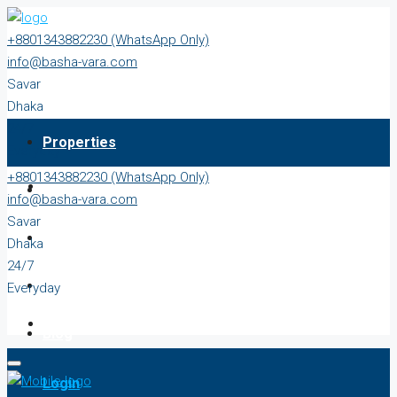
+8801343882230 (WhatsApp Only)
info@basha-vara.com
Savar
Dhaka
24/7
Properties
Everyday
+8801343882230 (WhatsApp Only)
About
info@basha-vara.com
Savar
Order Home
Dhaka
24/7
Start Earning
Everyday
Blog
Login