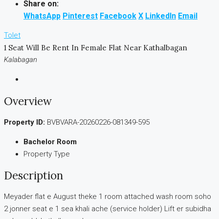
Share on:
WhatsApp
Pinterest
Facebook
X
LinkedIn
Email
Tolet
1 Seat Will Be Rent In Female Flat Near Kathalbagan
Kalabagan
Overview
Property ID:
BVBVARA-20260226-081349-595
Bachelor Room
Property Type
Description
Meyader flat e August theke 1 room attached wash room soho
2 jonner seat e 1 sea khali ache (service holder) Lift er subidha