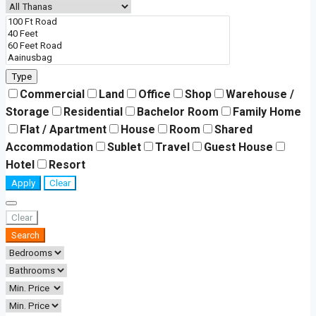
Type
Commercial
Land
Office
Shop
Warehouse /
Storage
Residential
Bachelor Room
Family Home
Flat / Apartment
House
Room
Shared
Accommodation
Sublet
Travel
Guest House
Hotel
Resort
Apply
Clear
Clear
Search