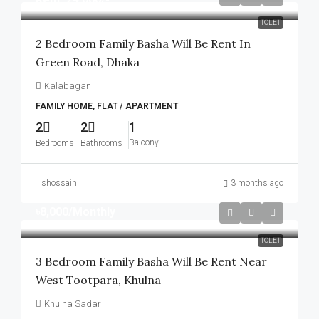
TOLET
2 Bedroom Family Basha Will Be Rent In
Green Road, Dhaka
Kalabagan
FAMILY HOME, FLAT / APARTMENT
2
2
1
Balcony
Bedrooms
Bathrooms
shossain
3 months ago
৳8,000
/Monthly
TOLET
3 Bedroom Family Basha Will Be Rent Near
West Tootpara, Khulna
Khulna Sadar