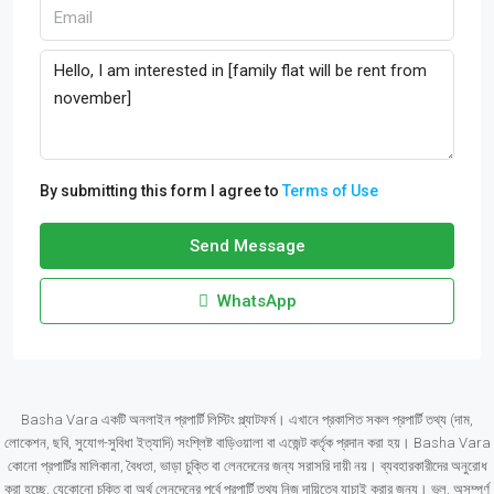
By submitting this form I agree to
Terms of Use
Send Message
WhatsApp
Basha Vara একটি অনলাইন প্রপার্টি লিস্টিং প্ল্যাটফর্ম। এখানে প্রকাশিত সকল প্রপার্টি তথ্য (দাম,
লোকেশন, ছবি, সুযোগ-সুবিধা ইত্যাদি) সংশ্লিষ্ট বাড়িওয়ালা বা এজেন্ট কর্তৃক প্রদান করা হয়। Basha Vara
কোনো প্রপার্টির মালিকানা, বৈধতা, ভাড়া চুক্তি বা লেনদেনের জন্য সরাসরি দায়ী নয়। ব্যবহারকারীদের অনুরোধ
করা হচ্ছে, যেকোনো চুক্তি বা অর্থ লেনদেনের পূর্বে প্রপার্টি তথ্য নিজ দায়িত্বে যাচাই করার জন্য। ভুল, অসম্পূর্ণ