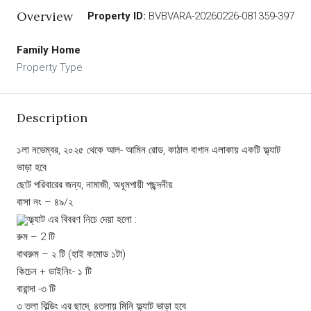
Overview
Property ID:
BVBVARA-20260226-081359-397
Family Home
Property Type
Description
১লা নভেম্বর, ২০২৫ থেকে আল- আমিন রোড, কাঠাল বাগান এলাকায় একটি ফ্ল্যাট
ভাড়া হবে
ছোট পরিবারের জন্য, নামাজী, অধূমপায়ী পছন্দনীয়
বাসা নং – ৪৯/২
ফ্ল্যাট এর বিবরণ নিচে দেয়া হলো :
রুম – 2 টি
বাথরুম – ২ টি (হাই কমোড ১টা)
কিচেন + ডাইনিং- ১ টি
বারান্দা -৩ টি
৩ তলা বিল্ডিং এর ছাদে, ৪তলায় মিনি ফ্ল্যাট ভাড়া হবে