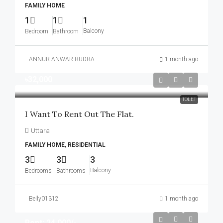
FAMILY HOME
1
1
1
Balcony
Bedroom
Bathroom
ANNUR ANWAR RUDRA
1 month ago
৳32,000
TOLET
I Want To Rent Out The Flat.
Uttara
FAMILY HOME, RESIDENTIAL
3
3
3
Balcony
Bedrooms
Bathrooms
Belly01312
1 month ago
Rent: 24,000/-