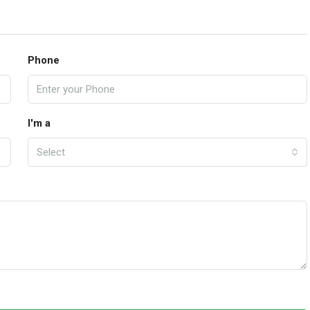
Phone
I'm a
Select