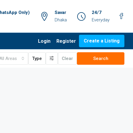
atsApp Only)
Savar
24/7
Dhaka
Everyday
Create a Listing
Login
Register
All Areas
Type
Clear
Search