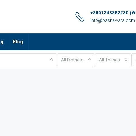
+8801343882230 (Wh
info@basha-vara.com
ng
Blog
All Districts
All Thanas