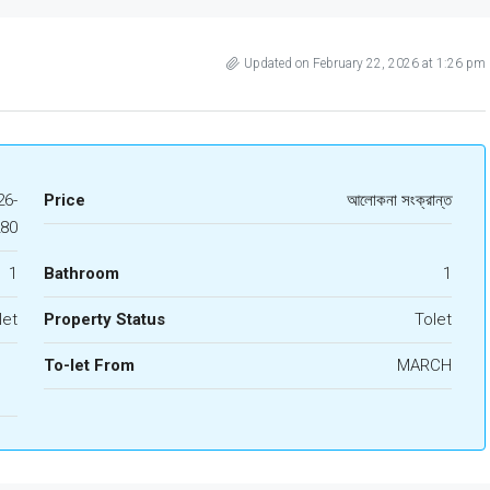
Updated on February 22, 2026 at 1:26 pm
6-
Price
আলোকনা সংক্রান্ত
280
1
Bathroom
1
let
Property Status
Tolet
To-let From
MARCH