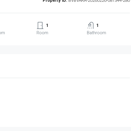
Property ID:
BVBVARA-20260226-081344-280
1
1
om
Room
Bathroom