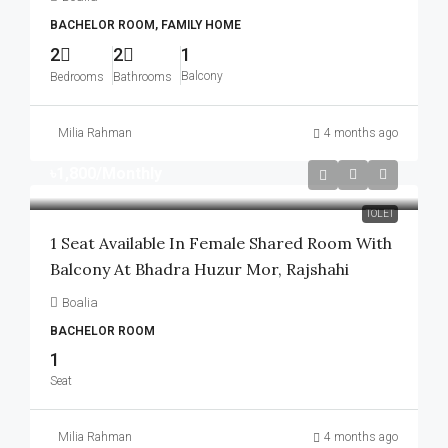
BACHELOR ROOM, FAMILY HOME
2
2
1
Balcony
Bedrooms
Bathrooms
Milia Rahman
4 months ago
৳1,800
/Monthly
TOLET
1 Seat Available In Female Shared Room With
Balcony At Bhadra Huzur Mor, Rajshahi
Boalia
BACHELOR ROOM
1
Seat
Milia Rahman
4 months ago