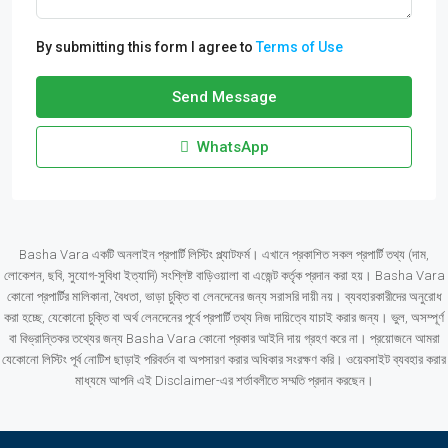
By submitting this form I agree to
Terms of Use
Send Message
WhatsApp
Basha Vara একটি অনলাইন প্রপার্টি লিস্টিং প্ল্যাটফর্ম। এখানে প্রকাশিত সকল প্রপার্টি তথ্য (দাম,
লোকেশন, ছবি, সুযোগ-সুবিধা ইত্যাদি) সংশ্লিষ্ট বাড়িওয়ালা বা এজেন্ট কর্তৃক প্রদান করা হয়। Basha Vara
কোনো প্রপার্টির মালিকানা, বৈধতা, ভাড়া চুক্তি বা লেনদেনের জন্য সরাসরি দায়ী নয়। ব্যবহারকারীদের অনুরোধ
করা হচ্ছে, যেকোনো চুক্তি বা অর্থ লেনদেনের পূর্বে প্রপার্টি তথ্য নিজ দায়িত্বে যাচাই করার জন্য। ভুল, অসম্পূর্ণ
বা বিভ্রান্তিকর তথ্যের জন্য Basha Vara কোনো প্রকার আইনি দায় গ্রহণ করে না। প্রয়োজনে আমরা
যেকোনো লিস্টিং পূর্ব নোটিশ ছাড়াই পরিবর্তন বা অপসারণ করার অধিকার সংরক্ষণ করি। ওয়েবসাইট ব্যবহার করার
মাধ্যমে আপনি এই Disclaimer-এর শর্তাবলীতে সম্মতি প্রদান করছেন।