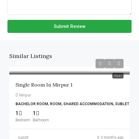
Submit Review
Similar Listings
৳8,000
TOLET
Single Room In Mirpur 1
Mirpur
BACHELOR ROOM, ROOM, SHARED ACCOMMODATION, SUBLET
1
1
Bedroom
Bathroom
surojit
3 months ago