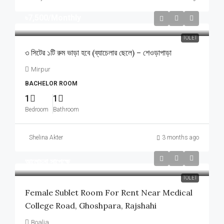
৳7,500
/Monthly
TOLET
৩ সিটের ১টি রুম ভাড়া হবে (ব্যাচেলার ছেলে) – শেওড়াপাড়া
Mirpur
BACHELOR ROOM
1
1
Bedroom
Bathroom
Shelina Akter
3 months ago
আলোচনা সাপেক্ষে
TOLET
Female Sublet Room For Rent Near Medical
College Road, Ghoshpara, Rajshahi
Boalia