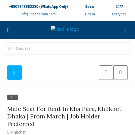
+8801343882230 (WhatsApp Only)
Savar
24/7
info@basha-vara.com
Dhaka
Everyday
TOLET
Male Seat For Rent In Kha Para, Khilkhet,
Dhaka | From March | Job Holder
Preferred
Khilkhet