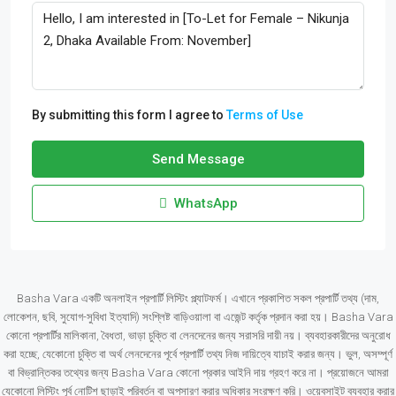
By submitting this form I agree to
Terms of Use
Send Message
WhatsApp
Basha Vara একটি অনলাইন প্রপার্টি লিস্টিং প্ল্যাটফর্ম। এখানে প্রকাশিত সকল প্রপার্টি তথ্য (দাম,
লোকেশন, ছবি, সুযোগ-সুবিধা ইত্যাদি) সংশ্লিষ্ট বাড়িওয়ালা বা এজেন্ট কর্তৃক প্রদান করা হয়। Basha Vara
কোনো প্রপার্টির মালিকানা, বৈধতা, ভাড়া চুক্তি বা লেনদেনের জন্য সরাসরি দায়ী নয়। ব্যবহারকারীদের অনুরোধ
করা হচ্ছে, যেকোনো চুক্তি বা অর্থ লেনদেনের পূর্বে প্রপার্টি তথ্য নিজ দায়িত্বে যাচাই করার জন্য। ভুল, অসম্পূর্ণ
বা বিভ্রান্তিকর তথ্যের জন্য Basha Vara কোনো প্রকার আইনি দায় গ্রহণ করে না। প্রয়োজনে আমরা
যেকোনো লিস্টিং পূর্ব নোটিশ ছাড়াই পরিবর্তন বা অপসারণ করার অধিকার সংরক্ষণ করি। ওয়েবসাইট ব্যবহার করার