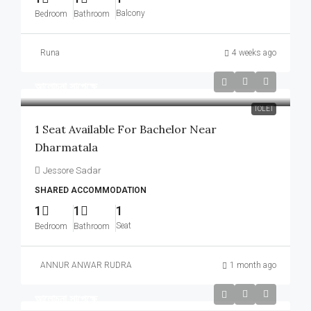
Balcony
Bedroom
Bathroom
Runa
4 weeks ago
আলোচনা সাপেক্ষে
TOLET
1 Seat Available For Bachelor Near
Dharmatala
Jessore Sadar
SHARED ACCOMMODATION
1
1
1
Seat
Bedroom
Bathroom
ANNUR ANWAR RUDRA
1 month ago
আলোচনা সাপেক্ষে