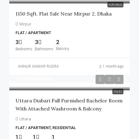
FOR SALE
1150 Sqft. Flat Sale Near Mirpur 2, Dhaka
Mirpur
FLAT / APARTMENT
3
3
2
Balcony
Bedrooms
Bathrooms
ANNUR ANWAR RUDRA
1 month ago
৳12,000
/Monthly
TOLET
Uttara Diabari Full Furnished Bachelor Room
With Attached Washroom & Balcony
Uttara
FLAT / APARTMENT, RESIDENTIAL
1
1
1