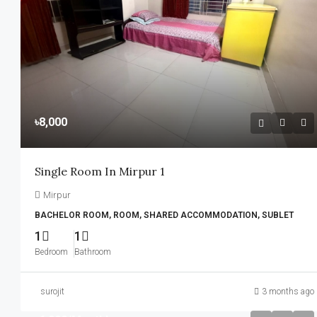
৳8,000
Single Room In Mirpur 1
Mirpur
BACHELOR ROOM, ROOM, SHARED ACCOMMODATION, SUBLET
1
1
Bedroom
Bathroom
surojit
3 months ago