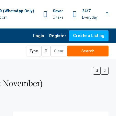
 (WhatsApp Only)
Savar
24/7
.com
Dhaka
Everyday
Create a Listing
Login
Register
Type
Clear
Search
st November)