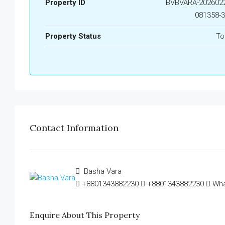
Property ID
BVBVARA-2026022
081358-
Property Status
To
Contact Information
Basha Vara
+8801343882230
+8801343882230
Wh
Enquire About This Property