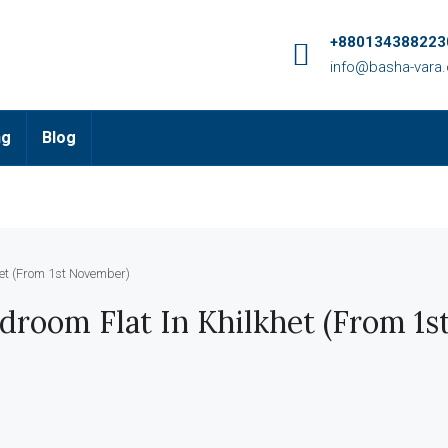
+8801343882230
info@basha-vara
ng
Blog
het (From 1st November)
edroom Flat In Khilkhet (From 1