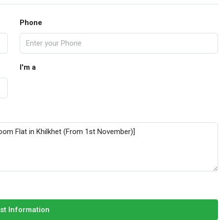
Phone
I'm a
st Information