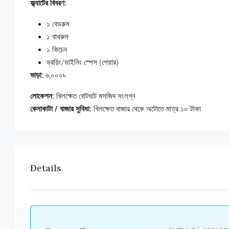
ফ্ল্যাটের বিবরণ:
১ বেডরুম
১ বাথরুম
১ কিচেন
ড্রয়িং/ডাইনিং স্পেস (শেয়ার)
ভাড়া:
৬,০০০৳
লোকেশন:
খিলক্ষেত বোটঘাট মসজিদ সংলগ্ন
কেনাকাটা / বাজার সুবিধা:
খিলক্ষেত বাজার থেকে অটোতে মাত্র ১০ টাকা
Details