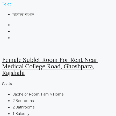
Tolet
আলোচনা সাপেক্ষে
Female Sublet Room For Rent Near
Medical College Road, Ghoshpara,
Rajshahi
Boalia
Bachelor Room, Family Home
2
Bedrooms
2
Bathrooms
1
Balcony