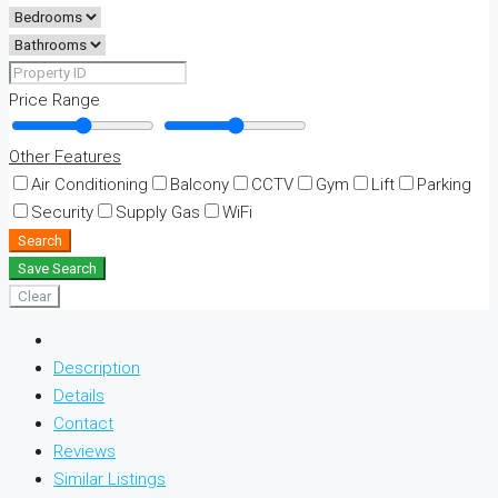
Price Range
Other Features
Air Conditioning
Balcony
CCTV
Gym
Lift
Parking
Security
Supply Gas
WiFi
Search
Save Search
Clear
Description
Details
Contact
Reviews
Similar Listings