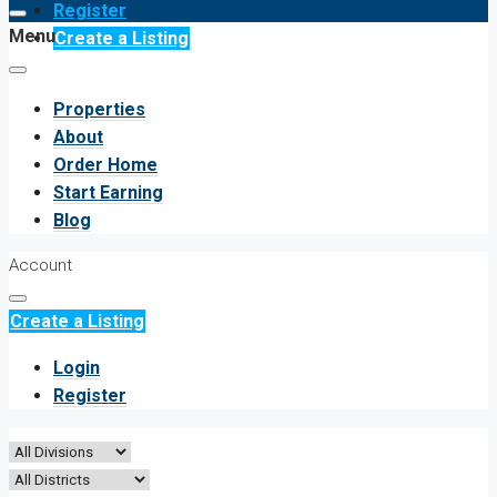
Register
Menu
Create a Listing
Properties
About
Order Home
Start Earning
Blog
Account
Create a Listing
Login
Register