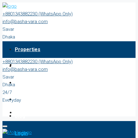
+8801343882230 (WhatsApp Only)
info@basha-vara.com
Savar
Dhaka
24/7
Properties
Everyday
+8801343882230 (WhatsApp Only)
About
info@basha-vara.com
Savar
Order Home
Dhaka
24/7
Start Earning
Everyday
Blog
Login