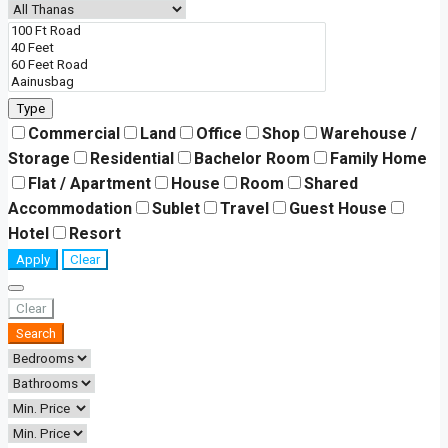
Type
Commercial
Land
Office
Shop
Warehouse /
Storage
Residential
Bachelor Room
Family Home
Flat / Apartment
House
Room
Shared
Accommodation
Sublet
Travel
Guest House
Hotel
Resort
Apply
Clear
Clear
Search