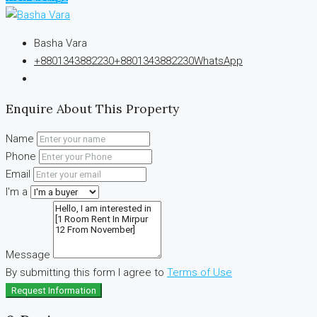
Basha Vara
+8801343882230
+8801343882230
WhatsApp
Enquire About This Property
Name
Phone
Email
I'm a
Message
By submitting this form I agree to
Terms of Use
Request Information