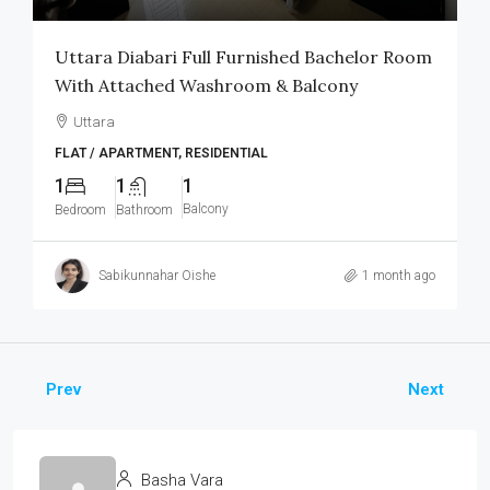
Uttara Diabari Full Furnished Bachelor Room
With Attached Washroom & Balcony
Uttara
FLAT / APARTMENT, RESIDENTIAL
1
1
1
Balcony
Bedroom
Bathroom
Sabikunnahar Oishe
1 month ago
Prev
Next
Basha Vara