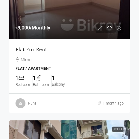
৳9,000
/Monthly
Flat For Rent
Mirpur
FLAT / APARTMENT
1
1
1
Balcony
Bedroom
Bathroom
Runa
1 month ago
TOLET