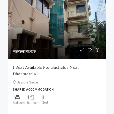
আলোচনা সাপেক্ষে
1 Seat Available For Bachelor Near
Dharmatala
Jessore Sadar
SHARED ACCOMMODATION
1
1
1
Seat
Bedroom
Bathroom