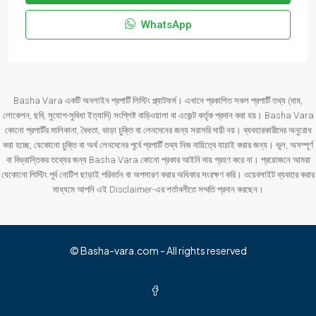
WhatsApp
Basha Vara একটি অনলাইন প্রপার্টি লিস্টিং প্ল্যাটফর্ম। এখানে প্রকাশিত সকল প্রপার্টি তথ্য (দাম,
লোকেশন, ছবি, সুযোগ-সুবিধা ইত্যাদি) সংশ্লিষ্ট বাড়িওয়ালা বা এজেন্ট কর্তৃক প্রদান করা হয়। Basha Vara
কোনো প্রপার্টির মালিকানা, বৈধতা, ভাড়া চুক্তি বা লেনদেনের জন্য সরাসরি দায়ী নয়। ব্যবহারকারীদের অনুরোধ
করা হচ্ছে, যেকোনো চুক্তি বা অর্থ লেনদেনের পূর্বে প্রপার্টি তথ্য নিজ দায়িত্বে যাচাই করার জন্য। ভুল, অসম্পূর্ণ
বা বিভ্রান্তিকর তথ্যের জন্য Basha Vara কোনো প্রকার আইনি দায় গ্রহণ করে না। প্রয়োজনে আমরা
যেকোনো লিস্টিং পূর্ব নোটিশ ছাড়াই পরিবর্তন বা অপসারণ করার অধিকার সংরক্ষণ করি। ওয়েবসাইট ব্যবহার করার
মাধ্যমে আপনি এই Disclaimer-এর শর্তাবলীতে সম্মতি প্রদান করছেন।
© Basha-vara.com - All rights reserved