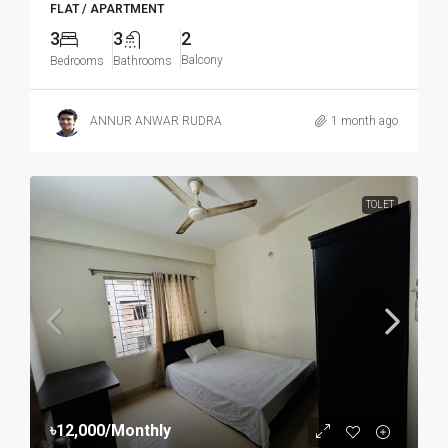
FLAT / APARTMENT
3
3
2
Balcony
Bedrooms
Bathrooms
ANNUR ANWAR RUDRA
1 month ago
TOLET
৳12,000
/Monthly