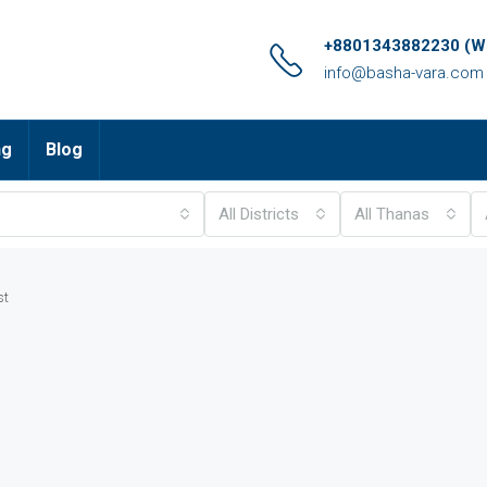
+8801343882230 (Wh
info@basha-vara.com
ng
Blog
All Districts
All Thanas
st