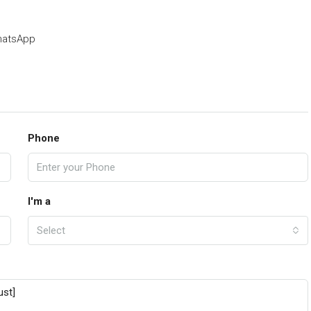
atsApp
Phone
I'm a
Select