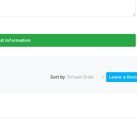
st Information
Sort by:
Default Order
Leave a Rev