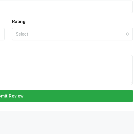
Rating
Select
mit Review