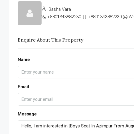
Basha Vara
+8801343882230
+8801343882230
Wh
Enquire About This Property
Name
Email
Message