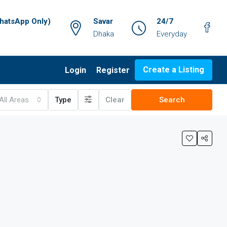
atsApp Only)
Savar
24/7
Dhaka
Everyday
Create a Listing
Login
Register
All Areas
Type
Clear
Search