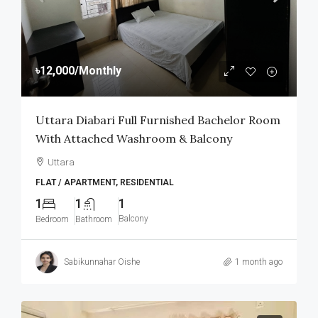
৳12,000
/Monthly
Uttara Diabari Full Furnished Bachelor Room
With Attached Washroom & Balcony
Uttara
FLAT / APARTMENT, RESIDENTIAL
1
1
1
Balcony
Bedroom
Bathroom
Sabikunnahar Oishe
1 month ago