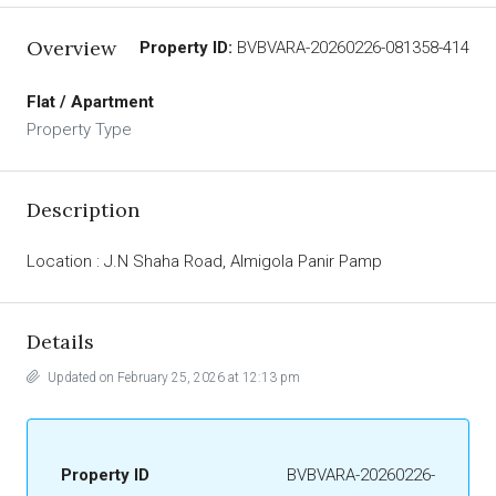
Overview
Property ID:
BVBVARA-20260226-081358-414
Flat / Apartment
Property Type
Description
Location : J.N Shaha Road, Almigola Panir Pamp
Details
Updated on February 25, 2026 at 12:13 pm
Property ID
BVBVARA-20260226-