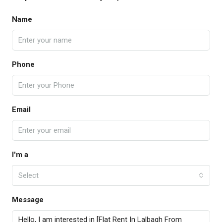
Name
Phone
Email
I'm a
Select
Message