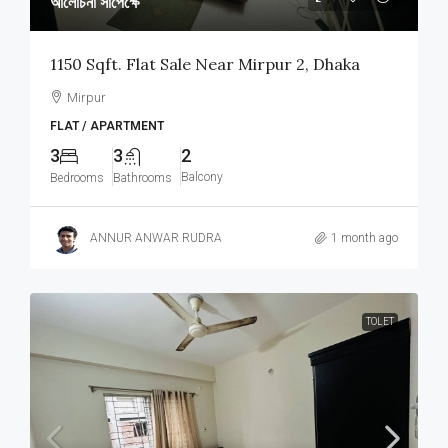
আলোচনা সাপেক্ষে
1150 Sqft. Flat Sale Near Mirpur 2, Dhaka
Mirpur
FLAT / APARTMENT
3
3
2
Balcony
Bedrooms
Bathrooms
ANNUR ANWAR RUDRA
1 month ago
TOLET