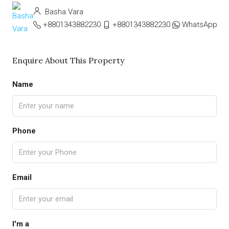
Basha Vara
+8801343882230
+8801343882230
WhatsApp
Enquire About This Property
Name
Phone
Email
I'm a