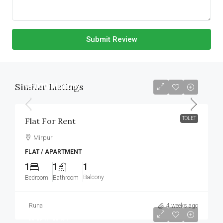
Submit Review
Similar Listings
৳9,000
/Monthly
TOLET
Flat For Rent
Mirpur
FLAT / APARTMENT
1
1
1
Balcony
Bedroom
Bathroom
Runa
4 weeks ago
আলোচনা সাপেক্ষে