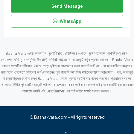
Send Message
WhatsApp
Basha Vara একটি অনলাইন প্রপার্টি লিস্টিং প্ল্যাটফর্ম। এখানে প্রকাশিত সকল প্রপার্টি তথ্য (দাম,
লোকেশন, ছবি, সুযোগ-সুবিধা ইত্যাদি) সংশ্লিষ্ট বাড়িওয়ালা বা এজেন্ট কর্তৃক প্রদান করা হয়। Basha Vara
কোনো প্রপার্টির মালিকানা, বৈধতা, ভাড়া চুক্তি বা লেনদেনের জন্য সরাসরি দায়ী নয়। ব্যবহারকারীদের অনুরোধ
করা হচ্ছে, যেকোনো চুক্তি বা অর্থ লেনদেনের পূর্বে প্রপার্টি তথ্য নিজ দায়িত্বে যাচাই করার জন্য। ভুল, অসম্পূর্ণ
বা বিভ্রান্তিকর তথ্যের জন্য Basha Vara কোনো প্রকার আইনি দায় গ্রহণ করে না। প্রয়োজনে আমরা
যেকোনো লিস্টিং পূর্ব নোটিশ ছাড়াই পরিবর্তন বা অপসারণ করার অধিকার সংরক্ষণ করি। ওয়েবসাইট ব্যবহার করার
মাধ্যমে আপনি এই Disclaimer-এর শর্তাবলীতে সম্মতি প্রদান করছেন।
© Basha-vara.com - All rights reserved