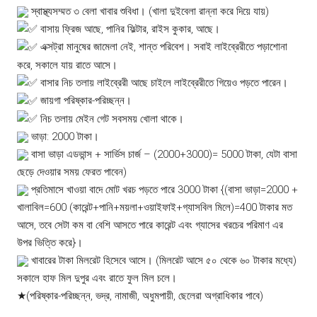
স্বাস্থ্যসম্মত ৩ বেলা খাবার শুবিধা। (খালা দুইবেলা রান্না করে দিয়ে যায়)
বাসায় ফ্রিজ আছে, পানির ফিল্টার, রাইস কুকার, আছে।
এক্সট্রা মানুষের জামেলা নেই, শান্ত পরিবেশ। সবাই লাইব্রেরীতে পড়াশোনা
করে, সকালে যায় রাতে আসে।
বাসার নিচ তলায় লাইব্রেরী আছে চাইলে লাইব্রেরীতে গিয়েও পড়তে পারেন।
জায়গা পরিষ্কার-পরিচ্ছন্ন।
নিচ তলায় মেইন গেট সবসময় খোলা থাকে।
ভাড়া: 2000 টাকা।
বাসা ভাড়া এডভান্স + সার্ভিস চার্জ – (2000+3000)= 5000 টাকা, যেটা বাসা
ছেড়ে দেওয়ার সময় ফেরত পাবেন)
প্রতিমাসে খাওয়া বাদে মোট খরচ পড়তে পারে 3000 টাকা {(বাসা ভাড়া=2000 +
খালাবিল=600 (কারেন্ট+পানি+ময়লা+ওয়াইফাই+গ্যাসবিল মিলে)=400 টাকার মত
আসে, তবে সেটা কম বা বেশি আসতে পারে কারেন্ট এবং গ্যাসের খরচের পরিমাণ এর
উপর ভিত্তি করে}।
খাবারের টাকা মিলরেট হিসেবে আসে। (মিলরেট আসে ৫০ থেকে ৬০ টাকার মধ্যে)
সকালে হাফ মিল দুপুর এবং রাতে ফুল মিল চলে।
★(পরিষ্কার-পরিচ্ছন্ন, ভদ্র, নামাজী, অধুমপায়ী, ছেলেরা অগ্রাধিকার পাবে)