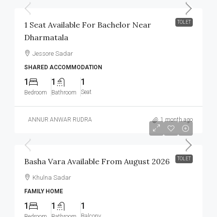
TOLET
1 Seat Available For Bachelor Near
Dharmatala
Jessore Sadar
SHARED ACCOMMODATION
1
1
1
Seat
Bedroom
Bathroom
ANNUR ANWAR RUDRA
1 month ago
৳7,000
/Monthly
TOLET
Basha Vara Available From August 2026
Khulna Sadar
FAMILY HOME
1
1
1
Balcony
Bedroom
Bathroom