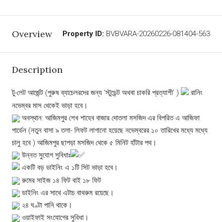
Overview
Property ID:
BVBVARA-20260226-081404-563
Description
টু-লেট আর্জেন্ট (পুরুষ ব্যাচেলরদের জন্য ’স্টুডেন্ট অথবা চাকরি প্রত্যাশী’ )
রানিং
নভেম্বর মাস থেকেই ভাড়া হবে।
অবস্থান: আজিমপুর শেখ শাহেব বাজার দোতলা মসজিদ এর বিপরিত এ আজিফা
গার্ডেন (নতুন বাসা ৯ তলা- লিফট লাগানো হয়েছে নভেম্বরের ১০ তারিখের মধ্যে মধ্যে
চালু হবে ) আজিমপুর ছাপড়া মসজিদ থেকে ৫ মিনিট হাঁটার পথ।
উন্নত সুযোগ সুবিধাঃ
একটি বড় ডাইনিং এ ১টি সিট ভাড়া হবে।
রুমের সাইজ ১৪ ফিট বাই ১৮ ফিট
ডাইনিং এর সাথে এটাচ বাথরুম রয়েছে।
২৪ ঘণ্টা পানি থাকে।
ওয়াইফাই সংযোগের সুবিধা।