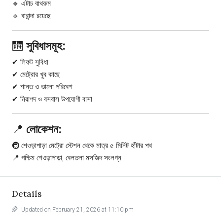
🔹 এটাচ বাথরুম
🔹 বারান্দা রয়েছে
🛗
সুবিধাসমূহ:
✔ লিফট সুবিধা
✔ মেট্রোর খুব কাছে
✔ শান্ত ও ভালো পরিবেশ
✔ নিরাপদ ও বসবাস উপযোগী বাসা
📍
লোকেশন:
🚇
শেওড়াপাড়া মেট্রো স্টেশন
থেকে মাত্র ৫ মিনিট হাঁটার পথ
📍 পশ্চিম শেওড়াপাড়া, বেলতলা মসজিদ সংলগ্ন
Details
Updated on February 21, 2026 at 11:10 pm