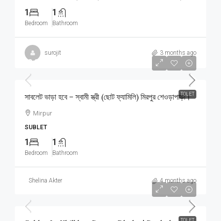
1
1
Bedroom
Bathroom
surojit
3 months ago
৳8,000
/Monthly
TOLET
সাবলেট ভাড়া হবে – স্বামী স্ত্রী (ছোট ফ্যামিলি) মিরপুর শেওড়াপাড়া।
Mirpur
SUBLET
1
1
Bedroom
Bathroom
Shelina Akter
4 months ago
৳6,000
/Monthly
TOLET