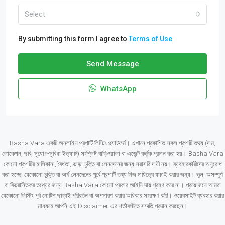
Select
By submitting this form I agree to
Terms of Use
Send Message
WhatsApp
Basha Vara একটি অনলাইন প্রপার্টি লিস্টিং প্ল্যাটফর্ম। এখানে প্রকাশিত সকল প্রপার্টি তথ্য (দাম,
লোকেশন, ছবি, সুযোগ-সুবিধা ইত্যাদি) সংশ্লিষ্ট বাড়িওয়ালা বা এজেন্ট কর্তৃক প্রদান করা হয়। Basha Vara
কোনো প্রপার্টির মালিকানা, বৈধতা, ভাড়া চুক্তি বা লেনদেনের জন্য সরাসরি দায়ী নয়। ব্যবহারকারীদের অনুরোধ
করা হচ্ছে, যেকোনো চুক্তি বা অর্থ লেনদেনের পূর্বে প্রপার্টি তথ্য নিজ দায়িত্বে যাচাই করার জন্য। ভুল, অসম্পূর্ণ
বা বিভ্রান্তিকর তথ্যের জন্য Basha Vara কোনো প্রকার আইনি দায় গ্রহণ করে না। প্রয়োজনে আমরা
যেকোনো লিস্টিং পূর্ব নোটিশ ছাড়াই পরিবর্তন বা অপসারণ করার অধিকার সংরক্ষণ করি। ওয়েবসাইট ব্যবহার করার
মাধ্যমে আপনি এই Disclaimer-এর শর্তাবলীতে সম্মতি প্রদান করছেন।