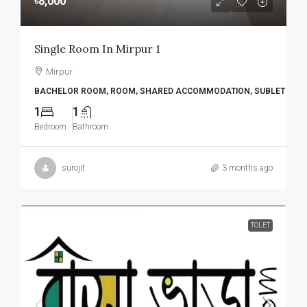
৳8,000
Single Room In Mirpur 1
Mirpur
BACHELOR ROOM, ROOM, SHARED ACCOMMODATION, SUBLET
1
1
Bedroom
Bathroom
surojit
3 months ago
TOLET