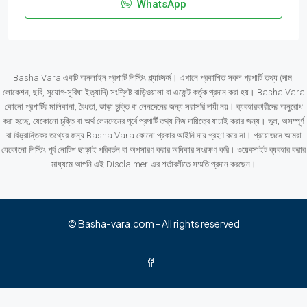
WhatsApp
Basha Vara একটি অনলাইন প্রপার্টি লিস্টিং প্ল্যাটফর্ম। এখানে প্রকাশিত সকল প্রপার্টি তথ্য (দাম,
লোকেশন, ছবি, সুযোগ-সুবিধা ইত্যাদি) সংশ্লিষ্ট বাড়িওয়ালা বা এজেন্ট কর্তৃক প্রদান করা হয়। Basha Vara
কোনো প্রপার্টির মালিকানা, বৈধতা, ভাড়া চুক্তি বা লেনদেনের জন্য সরাসরি দায়ী নয়। ব্যবহারকারীদের অনুরোধ
করা হচ্ছে, যেকোনো চুক্তি বা অর্থ লেনদেনের পূর্বে প্রপার্টি তথ্য নিজ দায়িত্বে যাচাই করার জন্য। ভুল, অসম্পূর্ণ
বা বিভ্রান্তিকর তথ্যের জন্য Basha Vara কোনো প্রকার আইনি দায় গ্রহণ করে না। প্রয়োজনে আমরা
যেকোনো লিস্টিং পূর্ব নোটিশ ছাড়াই পরিবর্তন বা অপসারণ করার অধিকার সংরক্ষণ করি। ওয়েবসাইট ব্যবহার করার
মাধ্যমে আপনি এই Disclaimer-এর শর্তাবলীতে সম্মতি প্রদান করছেন।
© Basha-vara.com - All rights reserved