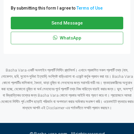
By submitting this form I agree to
Terms of Use
Send Message
WhatsApp
Basha Vara একটি অনলাইন প্রপার্টি লিস্টিং প্ল্যাটফর্ম। এখানে প্রকাশিত সকল প্রপার্টি তথ্য (দাম,
লোকেশন, ছবি, সুযোগ-সুবিধা ইত্যাদি) সংশ্লিষ্ট বাড়িওয়ালা বা এজেন্ট কর্তৃক প্রদান করা হয়। Basha Vara
কোনো প্রপার্টির মালিকানা, বৈধতা, ভাড়া চুক্তি বা লেনদেনের জন্য সরাসরি দায়ী নয়। ব্যবহারকারীদের অনুরোধ
করা হচ্ছে, যেকোনো চুক্তি বা অর্থ লেনদেনের পূর্বে প্রপার্টি তথ্য নিজ দায়িত্বে যাচাই করার জন্য। ভুল, অসম্পূর্ণ
বা বিভ্রান্তিকর তথ্যের জন্য Basha Vara কোনো প্রকার আইনি দায় গ্রহণ করে না। প্রয়োজনে আমরা
যেকোনো লিস্টিং পূর্ব নোটিশ ছাড়াই পরিবর্তন বা অপসারণ করার অধিকার সংরক্ষণ করি। ওয়েবসাইট ব্যবহার করার
মাধ্যমে আপনি এই Disclaimer-এর শর্তাবলীতে সম্মতি প্রদান করছেন।
© Basha-vara.com - All rights reserved