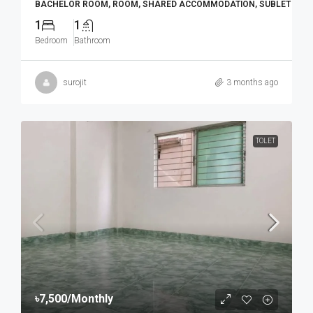
BACHELOR ROOM, ROOM, SHARED ACCOMMODATION, SUBLET
1
1
Bedroom
Bathroom
surojit
3 months ago
TOLET
৳7,500
/Monthly