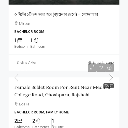
৩ সিটের ১টি রুম ভাড়া হবে (ব্যাচেলার ছেলে) – শেওড়াপাড়া
Mirpur
BACHELOR ROOM
1
1
Bedroom
Bathroom
Shelina Akter
3 months ago
আলোচনা সাপেক্ষে
TOLET
Female Sublet Room For Rent Near Medical
College Road, Ghoshpara, Rajshahi
Boalia
BACHELOR ROOM, FAMILY HOME
2
2
1
Balcony
Bedrooms
Bathrooms