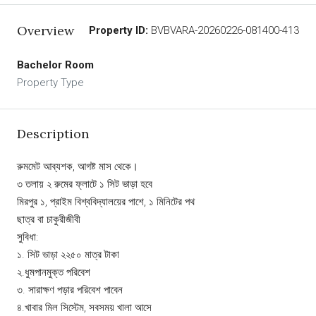
Overview
Property ID:
BVBVARA-20260226-081400-413
Bachelor Room
Property Type
Description
রুমমেট আব্যশক, আগষ্ট মাস থেকে।
৩ তলায় ২ রুমের ফ্লাটে ১ সিট ভাড়া হবে
মিরপুর ১, প্রাইম বিশ্ববিদ্যালয়ের পাশে, ১ মিনিটের পথ
ছাত্র বা চাকুরীজীবী
সুবিধা:
১. সিট ভাড়া ২২৫০ মাত্র টাকা
২.ধুমপানমুক্ত পরিবেশ
৩. সারাক্ষণ পড়ার পরিবেশ পাবেন
৪.খাবার মিল সিস্টেম, সবসময় খালা আসে