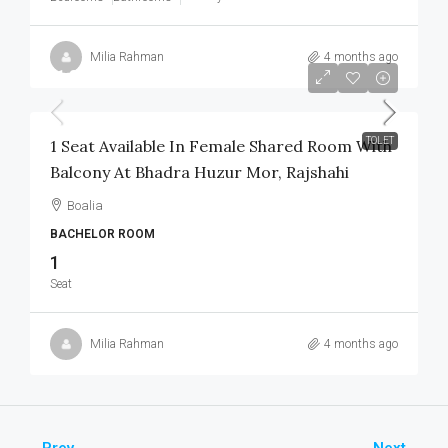
Milia Rahman
4 months ago
৳1,800
/Monthly
TOLET
1 Seat Available In Female Shared Room With
Balcony At Bhadra Huzur Mor, Rajshahi
Boalia
BACHELOR ROOM
1
Seat
Milia Rahman
4 months ago