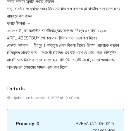
সময়ে আসলে ফ্ল্যাট দেখতে পারবেন
ভাড়া যাবতীয় সংক্রান্ত জন্য নিচে নাম্বারে কল করুনভাড়া যাবতীয় সংক্রান্ত জন্য
নাম্বারে কল করুন
ফ্লাট ঠিকানা—-
২৩৮/১ ই , ছালেমউদ্দীন মার্কেটরোড,আহমেদনগর ,মিরপুর-০১,ঢাকা-১২১৬
#RFL
#BESTBUY
শো রুম এর বিল্ডিং সামনে এসে কল দিবেন
যেভাবে আসবেন – মীরপুর 1 বাস্ট্যান্ড থেকে রিকশা নিবেন, রিকসা ওয়ালাকে বলবেন
চালিমুদ্দিন মার্কেট যাবো , কিয়াংসী চাইনিজ এর উল্টা পাশে যে রোড গেছে চালিমুদ্দিন
মার্কেট রোড রিক্সাওয়ালাকে বললে হবে চালিমুদ্দিন মার্কেট যাবো , সোজা আসার পর
আরএফএল শোরুমের সামনে এসে কল দিবেন
Details
Updated on November 1, 2025 at 12:00 am
Property ID
BVBVARA-20260226-