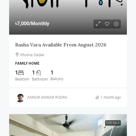
৳7,000
/Monthly
Basha Vara Available From August 2026
Khulna Sadar
FAMILY HOME
1
1
1
Balcony
Bedroom
Bathroom
ANNUR ANWAR RUDRA
1 month ago
FOR SALE