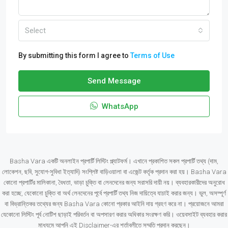
Select
By submitting this form I agree to
Terms of Use
Send Message
WhatsApp
Basha Vara একটি অনলাইন প্রপার্টি লিস্টিং প্ল্যাটফর্ম। এখানে প্রকাশিত সকল প্রপার্টি তথ্য (দাম,
লোকেশন, ছবি, সুযোগ-সুবিধা ইত্যাদি) সংশ্লিষ্ট বাড়িওয়ালা বা এজেন্ট কর্তৃক প্রদান করা হয়। Basha Vara
কোনো প্রপার্টির মালিকানা, বৈধতা, ভাড়া চুক্তি বা লেনদেনের জন্য সরাসরি দায়ী নয়। ব্যবহারকারীদের অনুরোধ
করা হচ্ছে, যেকোনো চুক্তি বা অর্থ লেনদেনের পূর্বে প্রপার্টি তথ্য নিজ দায়িত্বে যাচাই করার জন্য। ভুল, অসম্পূর্ণ
বা বিভ্রান্তিকর তথ্যের জন্য Basha Vara কোনো প্রকার আইনি দায় গ্রহণ করে না। প্রয়োজনে আমরা
যেকোনো লিস্টিং পূর্ব নোটিশ ছাড়াই পরিবর্তন বা অপসারণ করার অধিকার সংরক্ষণ করি। ওয়েবসাইট ব্যবহার করার
মাধ্যমে আপনি এই Disclaimer-এর শর্তাবলীতে সম্মতি প্রদান করছেন।