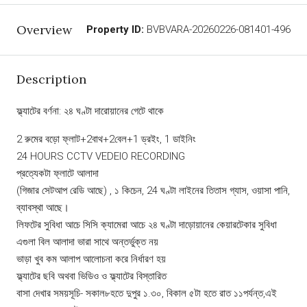
Overview
Property ID:
BVBVARA-20260226-081401-496
Description
ফ্ল্যাটের বর্ণনা: ২৪ ঘণ্টা দারোয়ানের গেটে থাকে
2 রুমের বড়ো ফ্লাট+2বাথ+2বেল+1 ড্রইং, 1 ডাইনিং
24 HOURS CCTV VEDEIO RECORDING
প্রত্যেকটা ফ্লাটে আলাদা
(গিজার সেটআপ রেডি আছে) , ১ কিচেন, 24 ঘণ্টা লাইনের তিতাস গ্যাস, ওয়াসা পানি,
ব্যাবস্থা আছে।
লিফটের সুবিধা আচে সিসি ক্যামেরা আচে ২৪ ঘণ্টা দাড়োয়ানের কেয়ারটেকার সুবিধা
এগুলা বিল আলাদা ভারা সাথে অন্তর্ভুক্ত নয়
ভাড়া খুব কম আলাপ আলোচনা করে নির্ধারণ হয়
ফ্ল্যাটের ছবি অথবা ভিডিও ও ফ্ল্যাটের বিস্তারিত
বাসা দেখার সময়সূচি- সকাল৮হতে দুপুর ১.৩০, বিকাল ৫টা হতে রাত ১১পর্যন্ত,এই