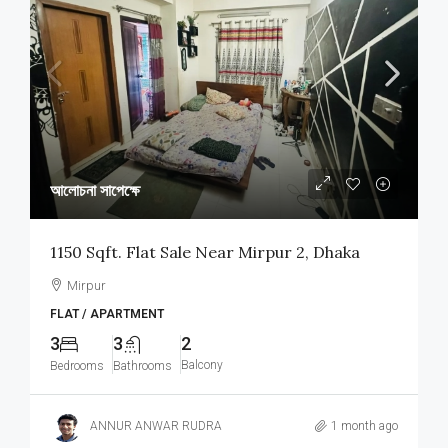
আলোচনা সাপেক্ষে
1150 Sqft. Flat Sale Near Mirpur 2, Dhaka
Mirpur
FLAT / APARTMENT
3
3
2
Balcony
Bedrooms
Bathrooms
ANNUR ANWAR RUDRA
1 month ago