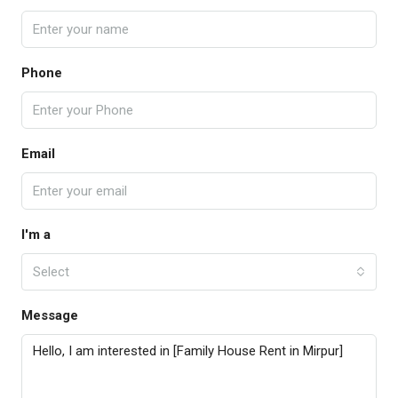
Phone
Email
I'm a
Select
Message