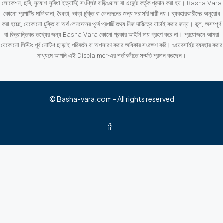
লোকেশন, ছবি, সুযোগ-সুবিধা ইত্যাদি) সংশ্লিষ্ট বাড়িওয়ালা বা এজেন্ট কর্তৃক প্রদান করা হয়। Basha Vara
কোনো প্রপার্টির মালিকানা, বৈধতা, ভাড়া চুক্তি বা লেনদেনের জন্য সরাসরি দায়ী নয়। ব্যবহারকারীদের অনুরোধ
করা হচ্ছে, যেকোনো চুক্তি বা অর্থ লেনদেনের পূর্বে প্রপার্টি তথ্য নিজ দায়িত্বে যাচাই করার জন্য। ভুল, অসম্পূর্ণ
বা বিভ্রান্তিকর তথ্যের জন্য Basha Vara কোনো প্রকার আইনি দায় গ্রহণ করে না। প্রয়োজনে আমরা
যেকোনো লিস্টিং পূর্ব নোটিশ ছাড়াই পরিবর্তন বা অপসারণ করার অধিকার সংরক্ষণ করি। ওয়েবসাইট ব্যবহার করার
মাধ্যমে আপনি এই Disclaimer-এর শর্তাবলীতে সম্মতি প্রদান করছেন।
© Basha-vara.com - All rights reserved