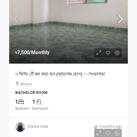
৳7,500
/Monthly
৩ সিটের ১টি রুম ভাড়া হবে (ব্যাচেলার ছেলে) – শেওড়াপাড়া
Mirpur
BACHELOR ROOM
1
1
Bedroom
Bathroom
Shelina Akter
3 months ago
আলোচনা সাপেক্ষে