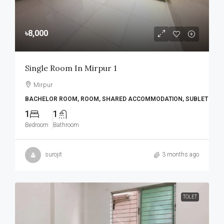
৳8,000
Single Room In Mirpur 1
Mirpur
BACHELOR ROOM, ROOM, SHARED ACCOMMODATION, SUBLET
1
1
Bedroom
Bathroom
surojit
3 months ago
TOLET