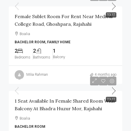
TOLET
Female Sublet Room For Rent Near Medical
College Road, Ghoshpara, Rajshahi
Boalia
BACHELOR ROOM, FAMILY HOME
2
2
1
Balcony
Bedrooms
Bathrooms
Milia Rahman
4 months ago
৳1,800
/Monthly
TOLET
1 Seat Available In Female Shared Room With
Balcony At Bhadra Huzur Mor, Rajshahi
Boalia
BACHELOR ROOM