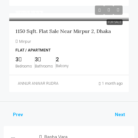
আলোচনা সাপেক্ষে
FOR SALE
1150 Sqft. Flat Sale Near Mirpur 2, Dhaka
Mirpur
FLAT / APARTMENT
3
3
2
Balcony
Bedrooms
Bathrooms
ANNUR ANWAR RUDRA
1 month ago
Prev
Next
Basha Vara