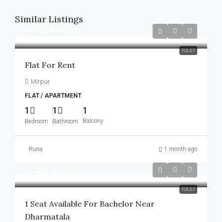
Similar Listings
৳9,000
/Monthly
TOLET
Flat For Rent
Mirpur
FLAT / APARTMENT
1
1
1
Balcony
Bedroom
Bathroom
Runa
1 month ago
আলোচনা সাপেক্ষে
TOLET
1 Seat Available For Bachelor Near
Dharmatala