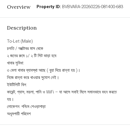
Overview
Property ID:
BVBVARA-20260226-081400-683
Description
To-Let (Male)
চলতি / অক্টোবর মাস থেকে
২ জনের রুমে ১/ ২ টি সিট ভাড়া হবে
খাবার সুবিধা:
৩ বেলা খাবার ব্যাবস্থা আছে ( বুয়া দিয়ে রান্না হয় )।
নিজে রান্না করে খাওয়ার সুযোগ নেই।
ইউটিলিটি বিল:
কারেন্ট, গ্যাস, ময়লা, পানি ও WiFi – যা আসে সবাই মিলে সমানভাবে বহন করতে
হয়।
লোকেশন: পশ্চিম শেওড়াপাড়া
অধূমপায়ী পরিবেশ