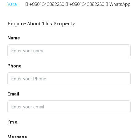
+8801343882230
+8801343882230
WhatsApp
Enquire About This Property
Name
Phone
Email
I'm a
Message