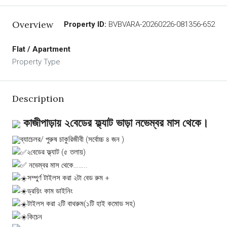
Overview
Property ID:
BVBVARA-20260226-081356-652
Flat / Apartment
Property Type
Description
কাজীপাড়ায় ২বেডের ফ্ল্যাট ভাড়া নভেম্বর মাস থেকে।
ব্যাচেলর/ পুরুষ চাকুরিজীবী (সর্বোচ্চ ৪ জন )
২বেডের ফ্ল্যাট (৫ তলায়)
নভেম্বর মাস থেকে……..
সম্পুর্ণ টাইলস করা ২টা বেড রুম +
ড্রয়িং কাম ডাইনিং
টাইলস করা ২টি বাথরুম(১টি হাই কমোড সহ)
কিচেন