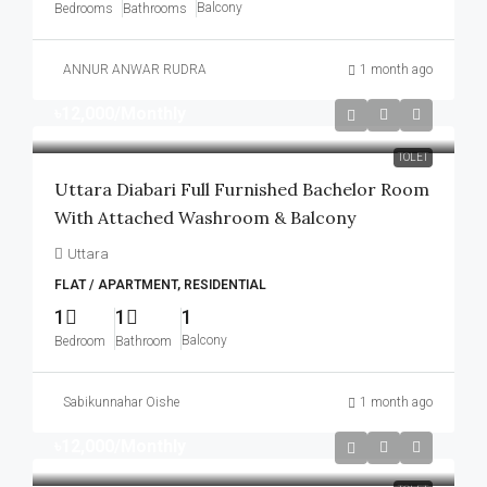
Balcony
Bedrooms
Bathrooms
ANNUR ANWAR RUDRA
1 month ago
৳12,000
/Monthly
TOLET
Uttara Diabari Full Furnished Bachelor Room
With Attached Washroom & Balcony
Uttara
FLAT / APARTMENT, RESIDENTIAL
1
1
1
Balcony
Bedroom
Bathroom
Sabikunnahar Oishe
1 month ago
৳12,000
/Monthly