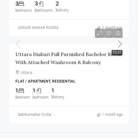
3
3
2
Balcony
Bedrooms
Bathrooms
ANNUR ANWAR RUDRA
1 month ago
৳12,000
/Monthly
TOLET
Uttara Diabari Full Furnished Bachelor Room
With Attached Washroom & Balcony
Uttara
FLAT / APARTMENT, RESIDENTIAL
1
1
1
Balcony
Bedroom
Bathroom
Sabikunnahar Oishe
1 month ago