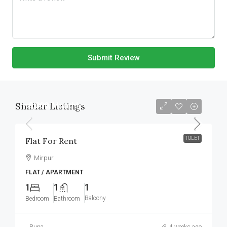
Submit Review
Similar Listings
৳9,000
/Monthly
TOLET
Flat For Rent
Mirpur
FLAT / APARTMENT
1
1
1
Balcony
Bedroom
Bathroom