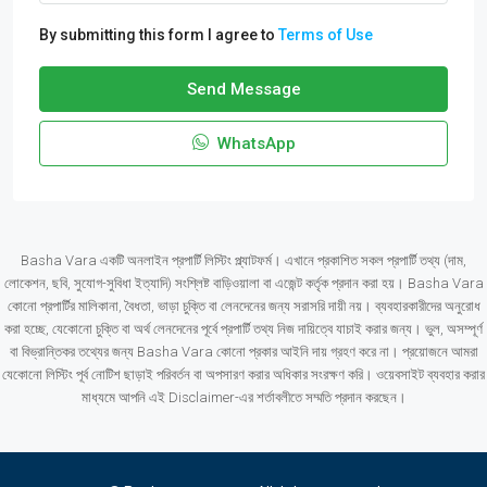
By submitting this form I agree to
Terms of Use
Send Message
WhatsApp
Basha Vara একটি অনলাইন প্রপার্টি লিস্টিং প্ল্যাটফর্ম। এখানে প্রকাশিত সকল প্রপার্টি তথ্য (দাম,
লোকেশন, ছবি, সুযোগ-সুবিধা ইত্যাদি) সংশ্লিষ্ট বাড়িওয়ালা বা এজেন্ট কর্তৃক প্রদান করা হয়। Basha Vara
কোনো প্রপার্টির মালিকানা, বৈধতা, ভাড়া চুক্তি বা লেনদেনের জন্য সরাসরি দায়ী নয়। ব্যবহারকারীদের অনুরোধ
করা হচ্ছে, যেকোনো চুক্তি বা অর্থ লেনদেনের পূর্বে প্রপার্টি তথ্য নিজ দায়িত্বে যাচাই করার জন্য। ভুল, অসম্পূর্ণ
বা বিভ্রান্তিকর তথ্যের জন্য Basha Vara কোনো প্রকার আইনি দায় গ্রহণ করে না। প্রয়োজনে আমরা
যেকোনো লিস্টিং পূর্ব নোটিশ ছাড়াই পরিবর্তন বা অপসারণ করার অধিকার সংরক্ষণ করি। ওয়েবসাইট ব্যবহার করার
মাধ্যমে আপনি এই Disclaimer-এর শর্তাবলীতে সম্মতি প্রদান করছেন।