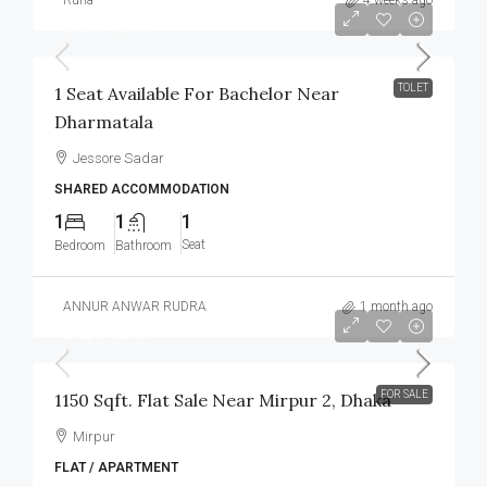
Runa
4 weeks ago
আলোচনা সাপেক্ষে
TOLET
1 Seat Available For Bachelor Near
Dharmatala
Jessore Sadar
SHARED ACCOMMODATION
1
1
1
Seat
Bedroom
Bathroom
ANNUR ANWAR RUDRA
1 month ago
আলোচনা সাপেক্ষে
FOR SALE
1150 Sqft. Flat Sale Near Mirpur 2, Dhaka
Mirpur
FLAT / APARTMENT