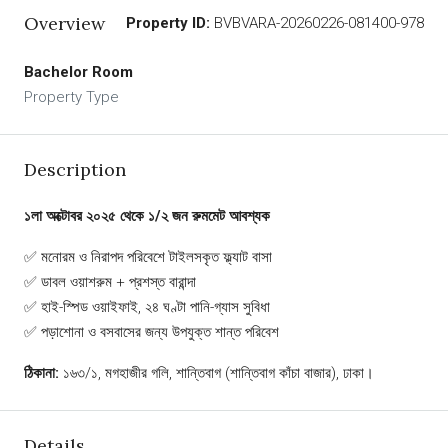
Overview
Property ID:
BVBVARA-20260226-081400-978
Bachelor Room
Property Type
Description
১লা অক্টোবর ২০২৫ থেকে ১/২ জন রুমমেট আবশ্যক
✅ মনোরম ও নিরাপদ পরিবেশে টাইলসকৃত ফ্ল্যাট বাসা
✅ ডাবল ওয়াশরুম + প্রশস্ত বারান্দা
✅ হাই-স্পিড ওয়াইফাই, ২৪ ঘণ্টা পানি-গ্যাস সুবিধা
✅ পড়াশোনা ও বসবাসের জন্য উপযুক্ত শান্ত পরিবেশ
ঠিকানা:
১৬৩/১, মগহাজীর গলি, শান্তিবাগ (শান্তিবাগ কাঁচা বাজার), ঢাকা।
Details