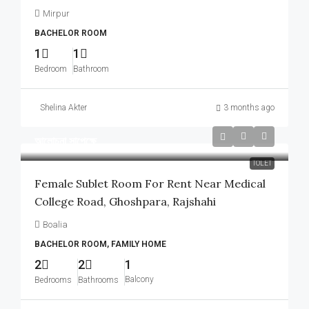
Mirpur
BACHELOR ROOM
1
1
Bedroom
Bathroom
Shelina Akter
3 months ago
আলোচনা সাপেক্ষে
TOLET
Female Sublet Room For Rent Near Medical
College Road, Ghoshpara, Rajshahi
Boalia
BACHELOR ROOM, FAMILY HOME
2
2
1
Balcony
Bedrooms
Bathrooms