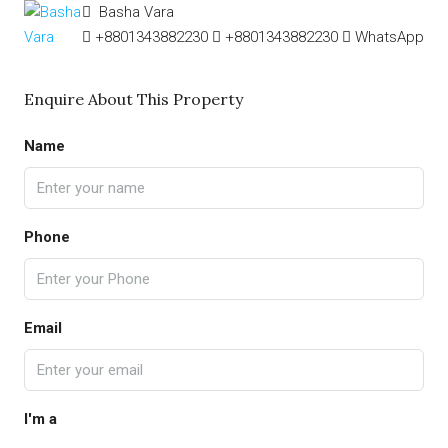
Basha Vara
+8801343882230
+8801343882230
WhatsApp
Enquire About This Property
Name
Phone
Email
I'm a