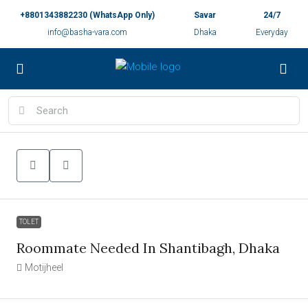
+8801343882230 (WhatsApp Only)
Savar
24/7
info@basha-vara.com
Dhaka
Everyday
TOLET
Roommate Needed In Shantibagh, Dhaka
Motijheel