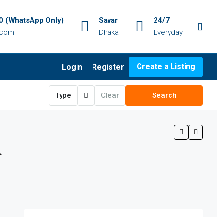
 (WhatsApp Only)
Savar
24/7
.com
Dhaka
Everyday
Create a Listing
Login
Register
Type
Clear
Search
r