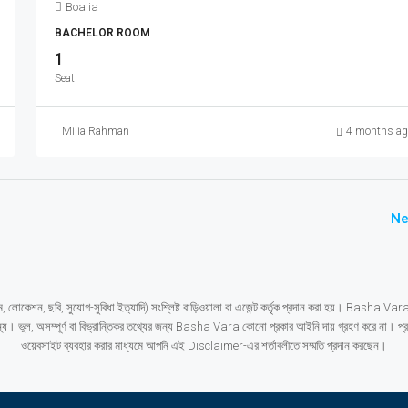
Boalia
BACHELOR ROOM
1
Seat
Milia Rahman
4 months ag
Ne
ম, লোকেশন, ছবি, সুযোগ-সুবিধা ইত্যাদি) সংশ্লিষ্ট বাড়িওয়ালা বা এজেন্ট কর্তৃক প্রদান করা হয়। Basha Vara 
 করার জন্য। ভুল, অসম্পূর্ণ বা বিভ্রান্তিকর তথ্যের জন্য Basha Vara কোনো প্রকার আইনি দায় গ্রহণ করে না। 
ওয়েবসাইট ব্যবহার করার মাধ্যমে আপনি এই Disclaimer-এর শর্তাবলীতে সম্মতি প্রদান করছেন।