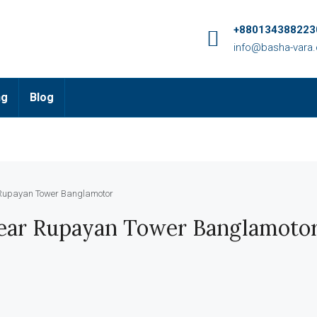
+8801343882230
info@basha-vara
ng
Blog
ar Rupayan Tower Banglamotor
 Near Rupayan Tower Banglamoto