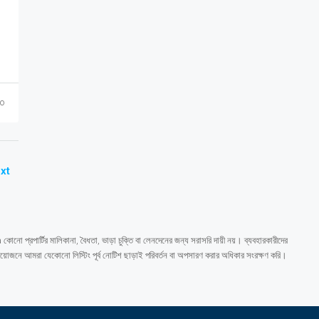
o
xt
কোনো প্রপার্টির মালিকানা, বৈধতা, ভাড়া চুক্তি বা লেনদেনের জন্য সরাসরি দায়ী নয়। ব্যবহারকারীদের
প্রয়োজনে আমরা যেকোনো লিস্টিং পূর্ব নোটিশ ছাড়াই পরিবর্তন বা অপসারণ করার অধিকার সংরক্ষণ করি।