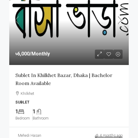
৳6,000
/Monthly
Sublet In Khilkhet Bazar, Dhaka | Bachelor
Room Available
Khilkhet
SUBLET
1
1
Bedroom
Bathroom
Mehedi Hasan
4 months ago