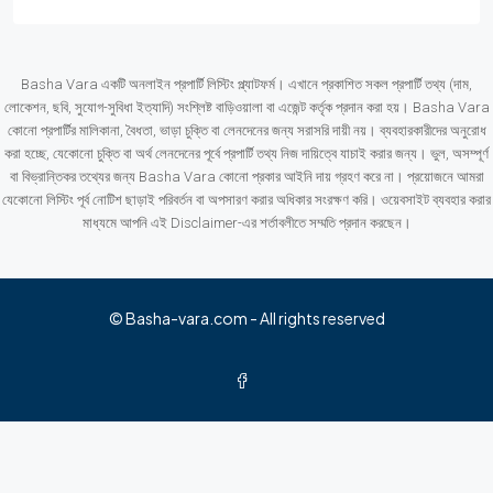
Basha Vara একটি অনলাইন প্রপার্টি লিস্টিং প্ল্যাটফর্ম। এখানে প্রকাশিত সকল প্রপার্টি তথ্য (দাম,
লোকেশন, ছবি, সুযোগ-সুবিধা ইত্যাদি) সংশ্লিষ্ট বাড়িওয়ালা বা এজেন্ট কর্তৃক প্রদান করা হয়। Basha Vara
কোনো প্রপার্টির মালিকানা, বৈধতা, ভাড়া চুক্তি বা লেনদেনের জন্য সরাসরি দায়ী নয়। ব্যবহারকারীদের অনুরোধ
করা হচ্ছে, যেকোনো চুক্তি বা অর্থ লেনদেনের পূর্বে প্রপার্টি তথ্য নিজ দায়িত্বে যাচাই করার জন্য। ভুল, অসম্পূর্ণ
বা বিভ্রান্তিকর তথ্যের জন্য Basha Vara কোনো প্রকার আইনি দায় গ্রহণ করে না। প্রয়োজনে আমরা
যেকোনো লিস্টিং পূর্ব নোটিশ ছাড়াই পরিবর্তন বা অপসারণ করার অধিকার সংরক্ষণ করি। ওয়েবসাইট ব্যবহার করার
মাধ্যমে আপনি এই Disclaimer-এর শর্তাবলীতে সম্মতি প্রদান করছেন।
© Basha-vara.com - All rights reserved