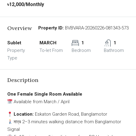
৳12,000
/Monthly
Overview
Property ID:
BVBVARA-20260226-081343-573
Sublet
MARCH
1
1
Property
To-let From
Bedroom
Bathroom
Type
Description
One Female Single Room Available
Available from March / April
Location:
Eskaton Garden Road, Banglamotor
মাত্র 2–3 minutes walking distance from Banglamotor
Signal