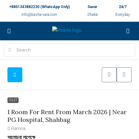
+8801343882230 (WhatsApp Only)
Savar
24/7
info@basha-vara.com
Dhaka
Everyday
TOLET
1 Room For Rent From March 2026 | Near
PG Hospital, Shahbag
Ramna
আলােচনা সাপেক্ষে