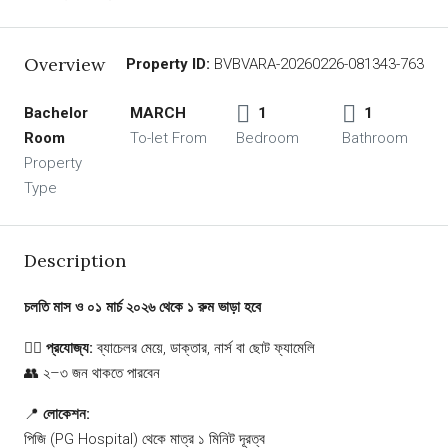
Overview
Property ID:
BVBVARA-20260226-081343-763
Bachelor
MARCH
1
1
Room
To-let From
Bedroom
Bathroom
Property
Type
Description
চলতি মাস ও ০১ মার্চ ২০২৬ থেকে ১ রুম ভাড়া হবে
👩‍⚕️
প্রযোজ্য:
ব্যাচেলর মেয়ে, ডাক্তার, নার্স বা ছোট ফ্যামেলি
👥 ২–৩ জন থাকতে পারবেন
📍
লোকেশন:
পিজি (PG Hospital) থেকে মাত্র ১ মিনিট দূরত্ব