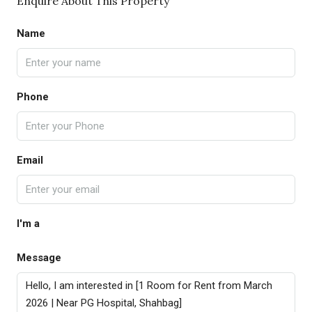
Enquire About This Property
Name
Phone
Email
I'm a
Message