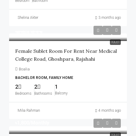
Bedroom
Bathroom
Shelina Akter
3 months ago
আলোচনা সাপেক্ষে
TOLET
Female Sublet Room For Rent Near Medical
College Road, Ghoshpara, Rajshahi
Boalia
BACHELOR ROOM, FAMILY HOME
2
2
1
Balcony
Bedrooms
Bathrooms
Milia Rahman
4 months ago
৳1,800
/Monthly
TOLET