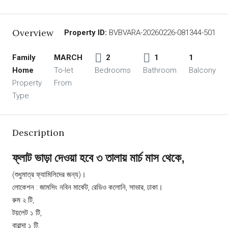
Overview
Property ID:
BVBVARA-20260226-081344-501
Family
MARCH
2
1
1
Home
To-let
Bedrooms
Bathroom
Balcony
Property
From
Type
Description
ফ্লাট ভাড়া দেওয়া হবে ৩ তালায় মার্চ মাস থেকে,
(শুধুমাত্র ফ্যামিলিদের জন্য)।
লোকেশন : জামসিং নবিন মার্কেট, রেডিও কলোনি, সাভার, ঢাকা।
রুম ২ টি,
টয়লেট ১ টি,
বারান্দা ১ টি,