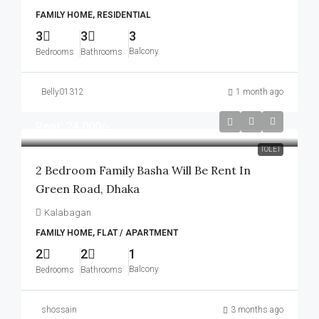
FAMILY HOME, RESIDENTIAL
3
3
3
Balcony
Bedrooms
Bathrooms
Belly01312
1 month ago
Rent: 24,000/-
TOLET
2 Bedroom Family Basha Will Be Rent In
Green Road, Dhaka
Kalabagan
FAMILY HOME, FLAT / APARTMENT
2
2
1
Balcony
Bedrooms
Bathrooms
shossain
3 months ago