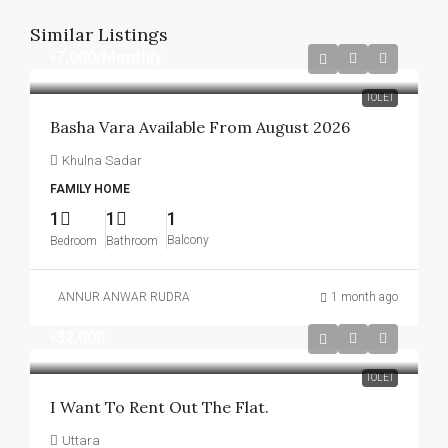
Similar Listings
৳7,000
/Monthly
TOLET
Basha Vara Available From August 2026
Khulna Sadar
FAMILY HOME
1
1
1
Balcony
Bedroom
Bathroom
ANNUR ANWAR RUDRA
1 month ago
৳32,000
TOLET
I Want To Rent Out The Flat.
Uttara