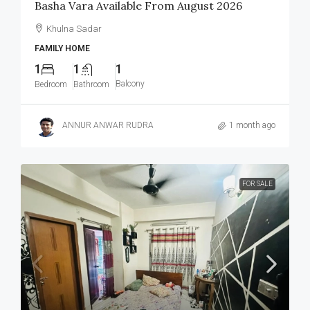
Basha Vara Available From August 2026
Khulna Sadar
FAMILY HOME
1
1
1
Balcony
Bedroom
Bathroom
ANNUR ANWAR RUDRA
1 month ago
FOR SALE