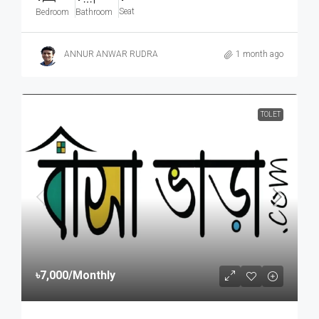
Seat
Bedroom
Bathroom
ANNUR ANWAR RUDRA
1 month ago
TOLET
৳7,000
/Monthly