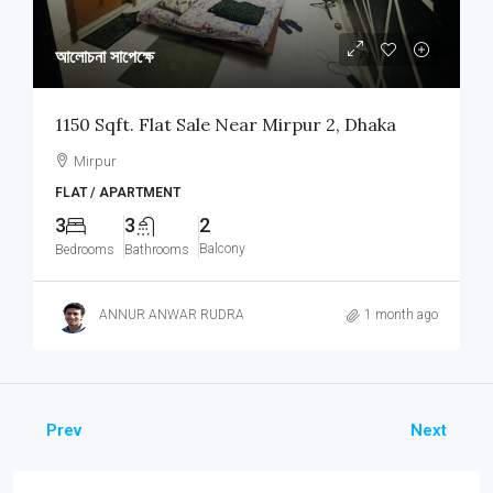
আলোচনা সাপেক্ষে
1150 Sqft. Flat Sale Near Mirpur 2, Dhaka
Mirpur
FLAT / APARTMENT
3
3
2
Balcony
Bedrooms
Bathrooms
ANNUR ANWAR RUDRA
1 month ago
Prev
Next