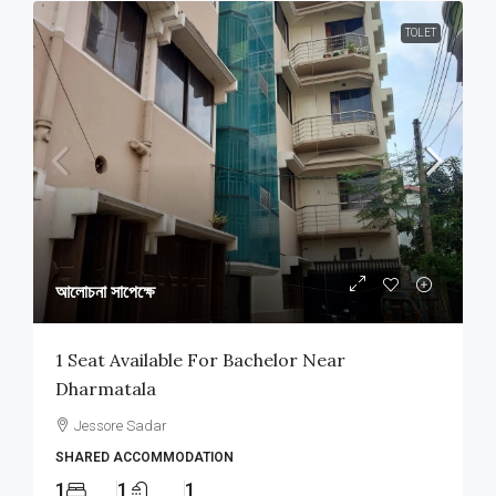
TOLET
আলোচনা সাপেক্ষে
1 Seat Available For Bachelor Near
Dharmatala
Jessore Sadar
SHARED ACCOMMODATION
1
1
1