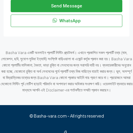
Send Message
WhatsApp
Basha Vara একটি অনলাইন প্রপার্টি লিস্টিং প্ল্যাটফর্ম। এখানে প্রকাশিত সকল প্রপার্টি তথ্য (দাম,
লোকেশন, ছবি, সুযোগ-সুবিধা ইত্যাদি) সংশ্লিষ্ট বাড়িওয়ালা বা এজেন্ট কর্তৃক প্রদান করা হয়। Basha Vara
কোনো প্রপার্টির মালিকানা, বৈধতা, ভাড়া চুক্তি বা লেনদেনের জন্য সরাসরি দায়ী নয়। ব্যবহারকারীদের অনুরোধ
করা হচ্ছে, যেকোনো চুক্তি বা অর্থ লেনদেনের পূর্বে প্রপার্টি তথ্য নিজ দায়িত্বে যাচাই করার জন্য। ভুল, অসম্পূর্ণ
বা বিভ্রান্তিকর তথ্যের জন্য Basha Vara কোনো প্রকার আইনি দায় গ্রহণ করে না। প্রয়োজনে আমরা
যেকোনো লিস্টিং পূর্ব নোটিশ ছাড়াই পরিবর্তন বা অপসারণ করার অধিকার সংরক্ষণ করি। ওয়েবসাইট ব্যবহার করার
মাধ্যমে আপনি এই Disclaimer-এর শর্তাবলীতে সম্মতি প্রদান করছেন।
© Basha-vara.com - All rights reserved