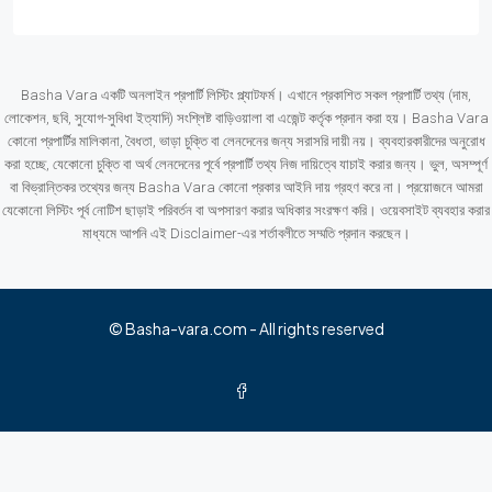
Basha Vara একটি অনলাইন প্রপার্টি লিস্টিং প্ল্যাটফর্ম। এখানে প্রকাশিত সকল প্রপার্টি তথ্য (দাম,
লোকেশন, ছবি, সুযোগ-সুবিধা ইত্যাদি) সংশ্লিষ্ট বাড়িওয়ালা বা এজেন্ট কর্তৃক প্রদান করা হয়। Basha Vara
কোনো প্রপার্টির মালিকানা, বৈধতা, ভাড়া চুক্তি বা লেনদেনের জন্য সরাসরি দায়ী নয়। ব্যবহারকারীদের অনুরোধ
করা হচ্ছে, যেকোনো চুক্তি বা অর্থ লেনদেনের পূর্বে প্রপার্টি তথ্য নিজ দায়িত্বে যাচাই করার জন্য। ভুল, অসম্পূর্ণ
বা বিভ্রান্তিকর তথ্যের জন্য Basha Vara কোনো প্রকার আইনি দায় গ্রহণ করে না। প্রয়োজনে আমরা
যেকোনো লিস্টিং পূর্ব নোটিশ ছাড়াই পরিবর্তন বা অপসারণ করার অধিকার সংরক্ষণ করি। ওয়েবসাইট ব্যবহার করার
মাধ্যমে আপনি এই Disclaimer-এর শর্তাবলীতে সম্মতি প্রদান করছেন।
© Basha-vara.com - All rights reserved