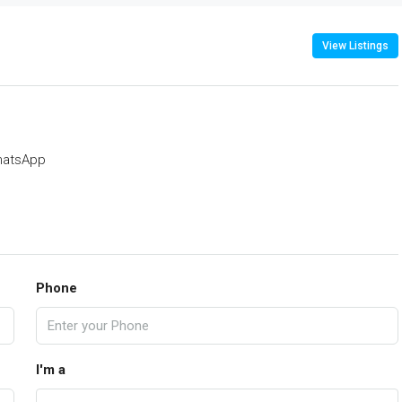
View Listings
atsApp
Phone
I'm a