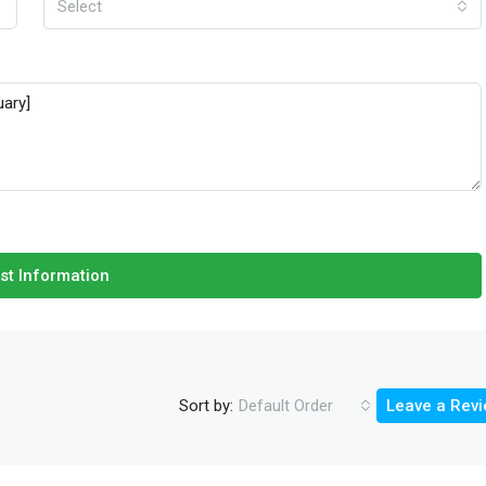
Select
st Information
Sort by:
Default Order
Leave a Rev