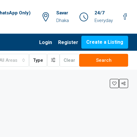
atsApp Only)
Savar
24/7
Dhaka
Everyday
Create a Listing
Login
Register
All Areas
Type
Clear
Search