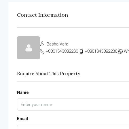
Contact Information
Basha Vara
+8801343882230
+8801343882230
Wh
Enquire About This Property
Name
Email