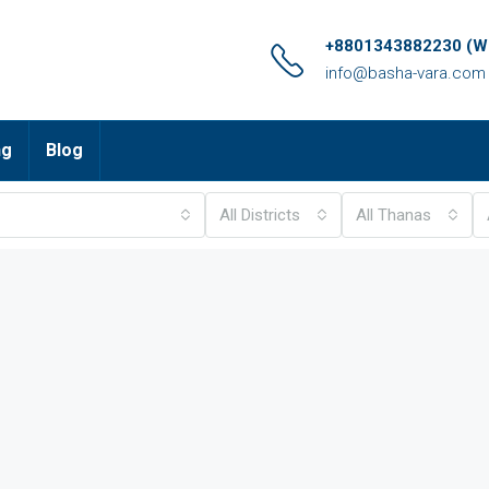
+8801343882230 (Wh
info@basha-vara.com
ng
Blog
All Districts
All Thanas