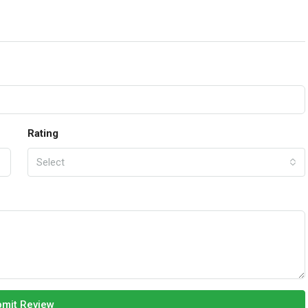
Rating
Select
mit Review