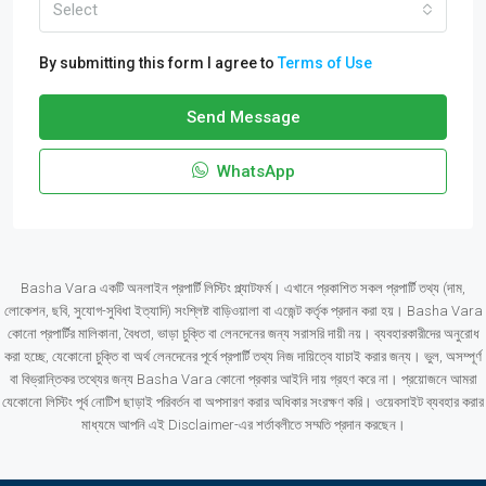
Select
By submitting this form I agree to
Terms of Use
Send Message
WhatsApp
Basha Vara একটি অনলাইন প্রপার্টি লিস্টিং প্ল্যাটফর্ম। এখানে প্রকাশিত সকল প্রপার্টি তথ্য (দাম,
লোকেশন, ছবি, সুযোগ-সুবিধা ইত্যাদি) সংশ্লিষ্ট বাড়িওয়ালা বা এজেন্ট কর্তৃক প্রদান করা হয়। Basha Vara
কোনো প্রপার্টির মালিকানা, বৈধতা, ভাড়া চুক্তি বা লেনদেনের জন্য সরাসরি দায়ী নয়। ব্যবহারকারীদের অনুরোধ
করা হচ্ছে, যেকোনো চুক্তি বা অর্থ লেনদেনের পূর্বে প্রপার্টি তথ্য নিজ দায়িত্বে যাচাই করার জন্য। ভুল, অসম্পূর্ণ
বা বিভ্রান্তিকর তথ্যের জন্য Basha Vara কোনো প্রকার আইনি দায় গ্রহণ করে না। প্রয়োজনে আমরা
যেকোনো লিস্টিং পূর্ব নোটিশ ছাড়াই পরিবর্তন বা অপসারণ করার অধিকার সংরক্ষণ করি। ওয়েবসাইট ব্যবহার করার
মাধ্যমে আপনি এই Disclaimer-এর শর্তাবলীতে সম্মতি প্রদান করছেন।