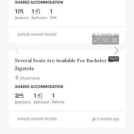
SHARED ACCOMMODATION
1
1
1
Seat
Bedroom
Bathroom
ANNUR ANWAR RUDRA
5 months ago
আলোচনা সাপেক্ষে
TOLET
Several Seats Are Available For Bachelor In
Zigatola
Dhanmondi
SHARED ACCOMMODATION
2
1
1
Balcony
Bedrooms
Bathroom
ANNUR ANWAR RUDRA
5 months ago