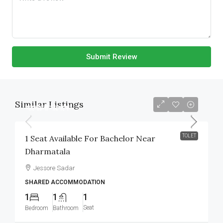
Submit Review
Similar Listings
আলোচনা সাপেক্ষে
TOLET
1 Seat Available For Bachelor Near
Dharmatala
Jessore Sadar
SHARED ACCOMMODATION
1
1
1
Seat
Bedroom
Bathroom