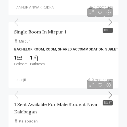
ANNUR ANWAR RUDRA
1 month ago
৳8,000
TOLET
Single Room In Mirpur 1
Mirpur
BACHELOR ROOM, ROOM, SHARED ACCOMMODATION, SUBLET
1
1
Bedroom
Bathroom
surojit
3 months ago
৳3,200
/Per Seat
TOLET
1 Seat Available For Male Student Near
Kalabagan
Kalabagan